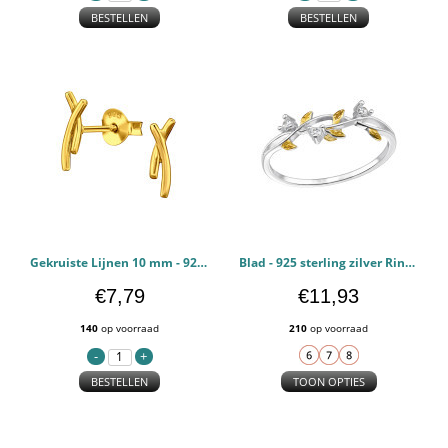
BESTELLEN
BESTELLEN
Gekruiste Lijnen 10 mm - 925 sterling zilver Oorstekers Egaal PCJW49824
Blad - 925 sterling zilver Ringen Zirconia PCJW49811
€7,79
€11,93
140
op voorraad
210
op voorraad
BESTELLEN
TOON OPTIES