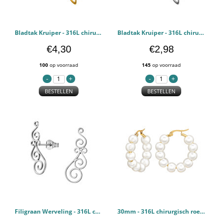
Bladtak Kruiper - 316L chirurgisch roestvrij staal Oorstekers PCJW49986
Bladtak Kruiper - 316L chirurgisch roestvrij staal Oorstekers PCJW49985
€4,30
€2,98
100
op voorraad
145
op voorraad
BESTELLEN
BESTELLEN
Filigraan Werveling - 316L chirurgisch roestvrij staal Oorstekers PCJW49981
30mm - 316L chirurgisch roestvrij staal Oorbellen PCJW49947