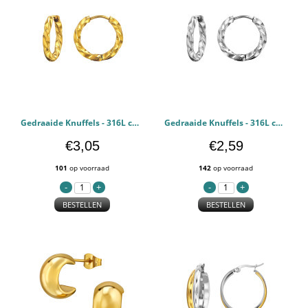
Gedraaide Knuffels - 316L chirurgisch roestvrij staal Oorbellen PCJW49808
Gedraaide Knuffels - 316L chirurgisch roestvrij staal Oorbellen PCJW49807
€3,05
€2,59
101
op voorraad
142
op voorraad
BESTELLEN
BESTELLEN