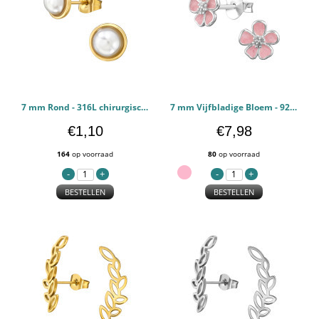
7 mm Rond - 316L chirurgisch roestvrij staal Oorstekers PCJW50142
7 mm Vijfbladige Bloem - 925 sterling zilver Oorstekers Egaal PCJW50104
€1,10
€7,98
164
op voorraad
80
op voorraad
BESTELLEN
BESTELLEN