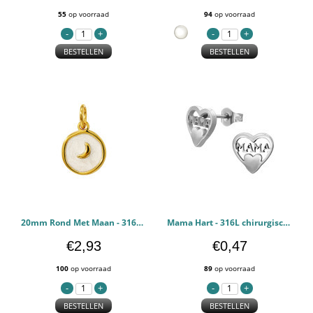
55
op voorraad
94
op voorraad
BESTELLEN
BESTELLEN
20mm Rond Met Maan - 316L chirurgisch roestvrij staal Stalen hangers PCJW50457
Mama Hart - 316L chirurgisch roestvrij staal Oorstekers PCJW50230
€2,93
€0,47
100
op voorraad
89
op voorraad
BESTELLEN
BESTELLEN