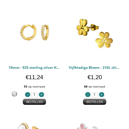
10mm - 925 sterling zilver Huggie Hoops PCJW50219
Vijfbladige Bloem - 316L chirurgisch roestvrij staal Oorstekers PCJW50175
€11,24
€1,20
53
op voorraad
68
op voorraad
BESTELLEN
BESTELLEN