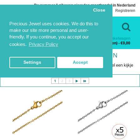
De nummer 1 zilveren sieraden groothandel in Nederland
Close
Inloggen
Registreren
Taal
Contact
Precious Jewel uses cookies. We do this to
make our site more personal and user-
friendly. If you continue, you accept our
Winkelwagen
Categorieën
0 product(en) - €0,00
cookies.
Privacy Policy
TERUG IN VOORRAAD
TERUG IN VOORRAAD
HOME
COLLECTIE
TERUG IN VOORRAAD SIERADEN
Settings
Accept
Nu alle artikelen die weer terug op voorraad zijn. Neem snel een kijkje
en vul je voorraad weer aan
1
2
3