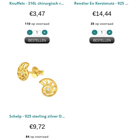
Knuffels - 316L chirurgisch roestvrij staal Oorbellen PCJW49772
Rendier En Kerstmuts - 925 sterling zilver Kinderen Sets PCJW49756
€3,47
€14,44
110
op voorraad
35
op voorraad
BESTELLEN
BESTELLEN
Schelp - 925 sterling zilver Oorstekers Zirconia PCJW49724
€9,72
84
op voorraad