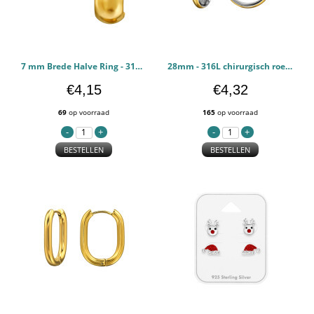
7 mm Brede Halve Ring - 316L chirurgisch roestvrij staal Oorstekers PCJW49804
28mm - 316L chirurgisch roestvrij staal Oorbellen PCJW49787
€4,15
€4,32
69
op voorraad
165
op voorraad
BESTELLEN
BESTELLEN