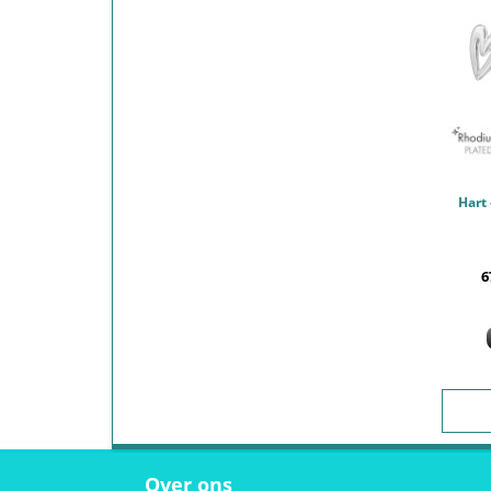
6
Over ons