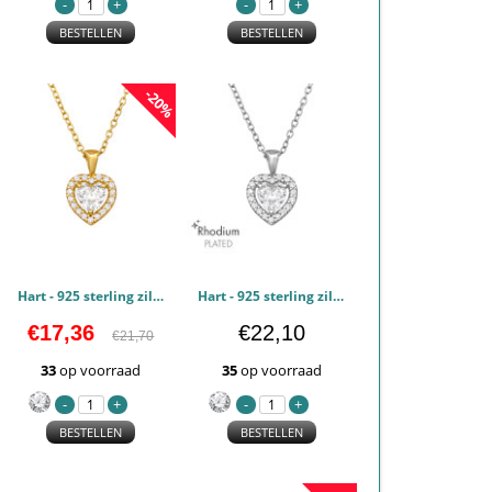
BESTELLEN
BESTELLEN
-20%
Hart - 925 sterling zilver Kettingen met kristallen PCJW47471
Hart - 925 sterling zilver Kettingen met kristallen PCJW47470
€17,36
€22,10
€21,70
33
op voorraad
35
op voorraad
BESTELLEN
BESTELLEN