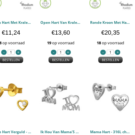
Open Hart Met Kralen, Gerhodineerd - 925 sterling zilver Diamanten oorstekers PCJW51498
Open Hart Van Kralen, Verguld - 925 sterling zilver Diamanten oorstekers PCJW51497
Ronde Kroon Met Hartvormige Uitsparing, Gerhodineerd. - 925 sterling zilver Diamanten oorstekers PCJW51496
€11,24
€13,60
€20,35
8
op voorraad
19
op voorraad
18
op voorraad
BESTELLEN
BESTELLEN
BESTELLEN
4 mm Hart Verguld - 925 sterling zilver Oorstekers Zirconia PCJW50623
Ik Hou Van Mama'S Hart - 316L chirurgisch roestvrij staal Oorstekers PCJW50231
Mama Hart - 316L chirurgisch roestvrij staal Oorstekers PCJW50230