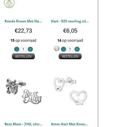
Ronde Kroon Met Hartvormige Uitsparing, Verguld. - 925 sterling zilver Diamanten oorstekers PCJW51495
Hart - 925 sterling zilver Oorstekers Zirconia PCJW50967
€22,73
€6,05
15
op voorraad
14
op voorraad
BESTELLEN
BESTELLEN
Best Mom - 316L chirurgisch roestvrij staal Oorstekers PCJW50229
8mm Hart Met Knoop - 925 sterling zilver Oorstekers Egaal PCJW49904