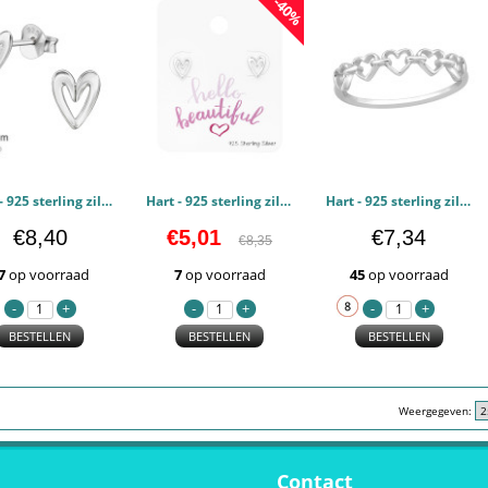
-40%
Hart - 925 sterling zilver Oorstekers Egaal PCJW47417
Hart - 925 sterling zilver Oorknoppen op kaartje PCJW47357
Hart - 925 sterling zilver Ringen basic PCJW45951
€8,40
€5,01
€7,34
€8,35
7
op voorraad
7
op voorraad
45
op voorraad
BESTELLEN
BESTELLEN
BESTELLEN
Weergegeven:
Contact