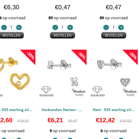
€6,30
€0,47
€0,47
4
op voorraad
89
op voorraad
89
op voorraad
BESTELLEN
BESTELLEN
BESTELLEN
-30%
-30%
-20%
Hart - 925 sterling zilver Diamanten oorstekers PCJW49881
Verbonden Harten - 925 sterling zilver Diamanten oorstekers PCJW49870
Hart - 925 sterling zilver Diamanten oorstekers PCJW49858
2,60
€6,21
€12,42
€18,01
€8,87
€15,53
1
op voorraad
9
op voorraad
6
op voorraad