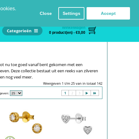
Inloggen
Registreren
Taal
Contact
cookies.
Close
Settings
Accept
Winkelwagen
Categorieën
0 product(en) - €0,00
r tot nu toe goed vanaf bent gekomen met een
even. Deze collectie bestaat uit een reeks van zilveren
 en nog veel meer.
Weergeven 1 t/m 25 van in totaal 142
1
2
3
geven: