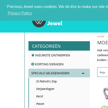
De nummer 1 zilveren sieraden groothandel in Nederla
Precious Jewel uses cookies. We do this to make our site mo
Privacy Policy
HOME
MOE
CATEGORIEËN
Het vin
cadeaub
NIEUWSTE ONTWERPEN
kralen,
KORTING SIERADEN
Prijs:
SPECIALE GELEGENHEDEN
St Patrick's Day
Verjaardagen
Kerst
Pasen