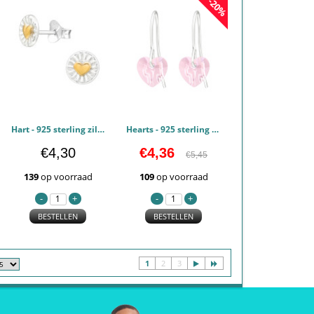
-20%
Hart - 925 sterling zilver Oorstekers Egaal PCJW45919
Hearts - 925 sterling zilver Oorbellen Kristal PCJW45883
€4,30
€4,36
€5,45
139
op voorraad
109
op voorraad
BESTELLEN
BESTELLEN
1
2
3