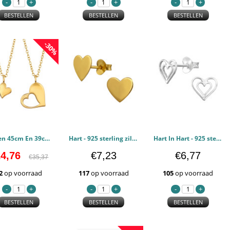
BESTELLEN
BESTELLEN
BESTELLEN
-30%
Harten 45cm En 39cm - 925 sterling zilver Kettingen PCJW49741
Hart - 925 sterling zilver Oorstekers Egaal PCJW49723
Hart In Hart - 925 sterling zilver Oorstekers Egaal PCJW49292
4,76
€7,23
€6,77
€35,37
2
op voorraad
117
op voorraad
105
op voorraad
BESTELLEN
BESTELLEN
BESTELLEN