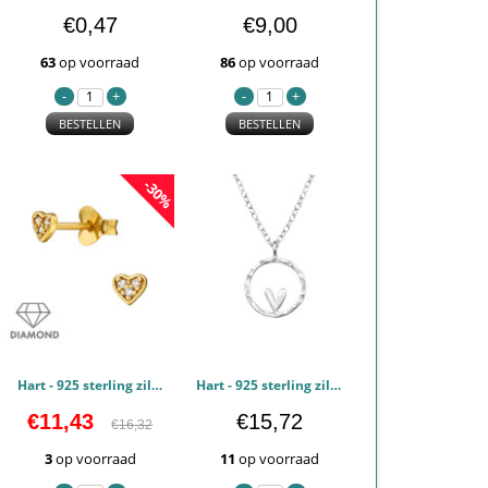
€0,47
€9,00
63
op voorraad
86
op voorraad
BESTELLEN
BESTELLEN
-30%
Hart - 925 sterling zilver Diamanten oorstekers PCJW49857
Hart - 925 sterling zilver Kettingen PCJW49812
€11,43
€15,72
€16,32
3
op voorraad
11
op voorraad