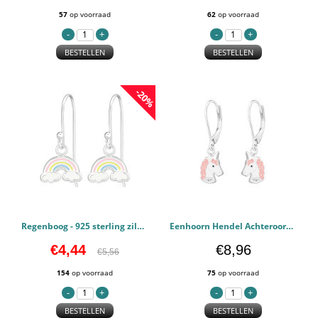
57
op voorraad
62
op voorraad
BESTELLEN
BESTELLEN
-20%
Regenboog - 925 sterling zilver Kinderoorbellen PCJW38632
Eenhoorn Hendel Achteroorbellen - 925 sterling zilver Kinderoorbellen PCJW37592
€4,44
€8,96
€5,56
154
op voorraad
75
op voorraad
BESTELLEN
BESTELLEN