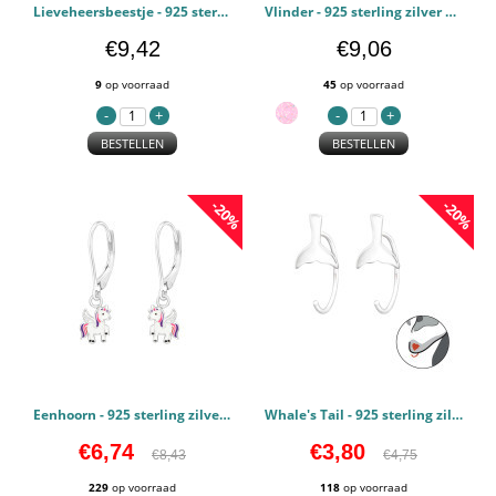
Lieveheersbeestje - 925 sterling zilver Kinderoorbellen PCJW44075
Vlinder - 925 sterling zilver Kinderoorbellen PCJW44074
€9,42
€9,06
9
op voorraad
45
op voorraad
BESTELLEN
BESTELLEN
-20%
-20%
Eenhoorn - 925 sterling zilver Kinderoorbellen PCJW44070
Whale's Tail - 925 sterling zilver Kinderoorbellen PCJW43472
€6,74
€3,80
€8,43
€4,75
229
op voorraad
118
op voorraad