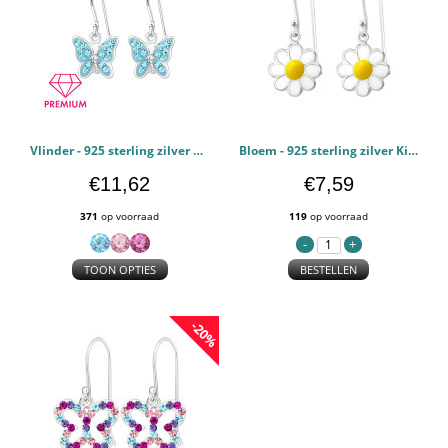
Vlinder - 925 sterling zilver Kinderoorbellen PCJW18140
Bloem - 925 sterling zilver Kinderoorbellen PCJW15590
€11,62
€7,59
371
op voorraad
119
op voorraad
TOON OPTIES
BESTELLEN
-20%