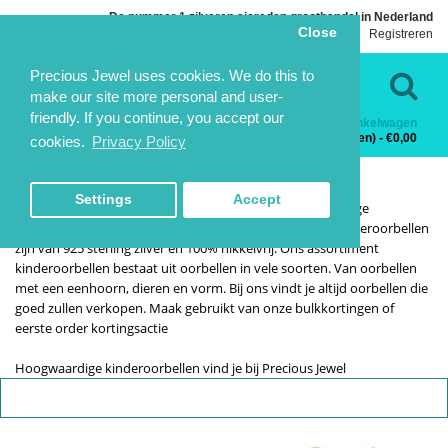
De nummer 1 zilveren sieraden groothandel in Nederland
Close
Inloggen
Registreren
Taal
Contact
Precious Jewel uses cookies. We do this to
make our site more personal and user-
friendly. If you continue, you accept our
Winkelwagen
Categorieën
0 product(en) - €0,00
cookies.
Privacy Policy
KINDEROORBELLEN
KINDEROORBELLEN
HOME
KINDERSIERADEN
KINDEROORBELLEN
Settings
Accept
Onze sieraden groothandel levert uitsluitend hoogwaardige
kinderoorbellen tegen inkoopsprijs. Uiteraard zijn alle kinderoorbellen
zijn van 925 sterling zilver en 100% nikkelvrij. Ons assortiment
kinderoorbellen bestaat uit oorbellen in vele soorten. Van oorbellen
met een eenhoorn, dieren en vorm. Bij ons vindt je altijd oorbellen die
goed zullen verkopen. Maak gebruikt van onze bulkkortingen of
eerste order kortingsactie
Hoogwaardige kinderoorbellen vind je bij Precious Jewel