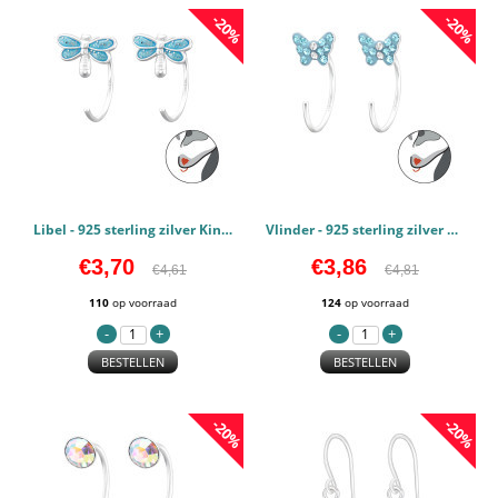
-20%
-20%
Libel - 925 sterling zilver Kinderoorbellen PCJW43463
Vlinder - 925 sterling zilver Kinderoorbellen PCJW43461
€3,70
€3,86
€4,61
€4,81
110
op voorraad
124
op voorraad
BESTELLEN
BESTELLEN
-20%
-20%