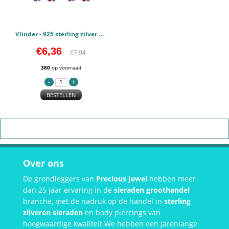
Vlinder - 925 sterling zilver Kinderoorbellen PCJW15586
€6,36
€7,94
380
op voorraad
BESTELLEN
Over ons
De grondleggers van
Precious Jewel
hebben meer
dan 25 jaar ervaring in de
sieraden groothandel
branche, met de nadruk op de handel in
sterling
zilveren sieraden
en body piercings van
hoogwaardige kwaliteit.We hebben een jarenlange