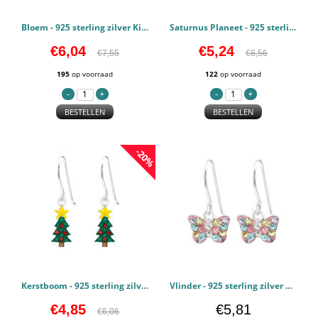
Bloem - 925 sterling zilver Kinderoorbellen PCJW42193
Saturnus Planeet - 925 sterling zilver Kinderoorbellen PCJW41490
€6,04
€5,24
€7,55
€6,56
195
op voorraad
122
op voorraad
BESTELLEN
BESTELLEN
-20%
Kerstboom - 925 sterling zilver Kinderoorbellen PCJW41489
Vlinder - 925 sterling zilver Kinderoorbellen PCJW40263
€4,85
€5,81
€6,06