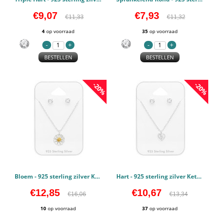
€9,07
€7,93
€11,33
€11,32
4
op voorraad
35
op voorraad
BESTELLEN
BESTELLEN
-20%
-20%
Bloem - 925 sterling zilver Ketting & stud sets PCJW45147
Hart - 925 sterling zilver Ketting & stud sets PCJW45144
€12,85
€10,67
€16,06
€13,34
10
op voorraad
37
op voorraad