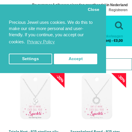
De nummer 1 zilveren sieraden groothandel in Nederland
Close
Inloggen
Registreren
Taal
Contact
Precious Jewel uses cookies. We do this to
make our site more personal and user-
friendly. If you continue, you accept our
Winkelwagen
Categorieën
0 product(en) - €0,00
cookies.
Privacy Policy
KETTING & STUD SETS
KETTING & STUD SETS
HOME
ZILVEREN KETTINGEN
KETTING & STUD SETS
Settings
Accept
-20%
-30%
Triple Hart - 925 sterling zilver Ketting & stud sets PCJW45510
Sprankelend Rond - 925 sterling zilver Ketting & stud sets PCJW45509