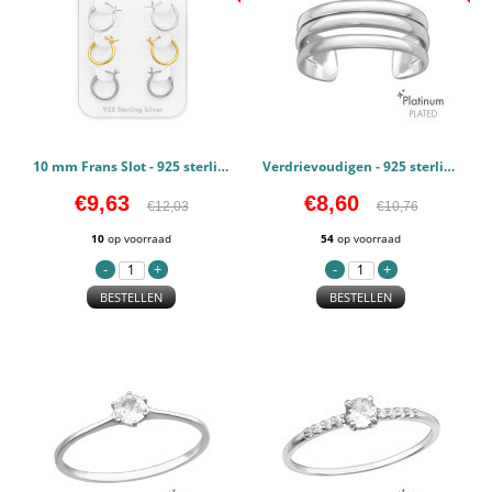
10 mm Frans Slot - 925 sterling zilver Ear Hoop Sets & Jewelry on Cards PCJW45125
Verdrievoudigen - 925 sterling zilver Teenringen PCJW44127
€9,63
€8,60
€12,03
€10,76
10
op voorraad
54
op voorraad
BESTELLEN
BESTELLEN