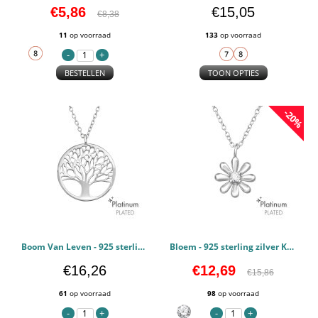
€5,86
€15,05
€8,38
11
op voorraad
133
op voorraad
BESTELLEN
TOON OPTIES
-20%
Boom Van Leven - 925 sterling zilver Kettingen PCJW44120
Bloem - 925 sterling zilver Kettingen met kristallen PCJW44119
€16,26
€12,69
€15,86
61
op voorraad
98
op voorraad