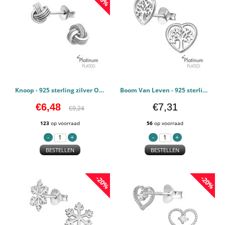
Knoop - 925 sterling zilver Oorstekers Egaal PCJW44115
Boom Van Leven - 925 sterling zilver Oorstekers Egaal PCJW44114
€6,48
€7,31
€9,24
123
op voorraad
56
op voorraad
BESTELLEN
BESTELLEN
-20%
-20%