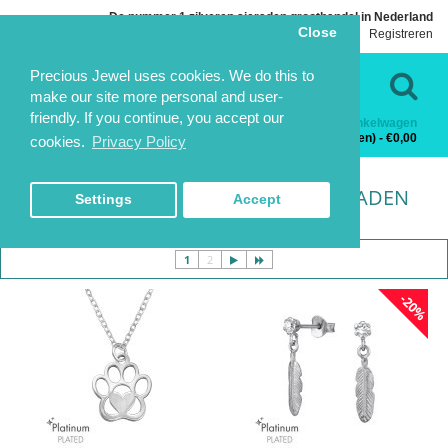
De nummer 1 zilveren sieraden groothandel in Nederland
Close
Inloggen
Registreren
Taal
Contact
Precious Jewel uses cookies. We do this to
make our site more personal and user-
friendly. If you continue, you accept our
Winkelwagen
Categorieën
0 product(en) - €0,00
cookies.
Privacy Policy
PLATINUM PLATED ZILVEREN SIERADEN
HOME
COLLECTIE
PLATINUM PLATED ZILVEREN SIERADEN
PLATINUM PLATED ZILVEREN SIERADEN
Settings
Accept
1
2
-20%