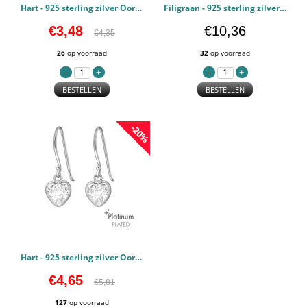
Hart - 925 sterling zilver Oorstekers Egaal PCJW44106
Filigraan - 925 sterling zilver Oorbellen basic PCJW44104
€3,48
€10,36
€4,35
26
op voorraad
32
op voorraad
BESTELLEN
BESTELLEN
-20%
Hart - 925 sterling zilver Oorbellen Zirconia PCJW44103
€4,65
€5,81
127
op voorraad