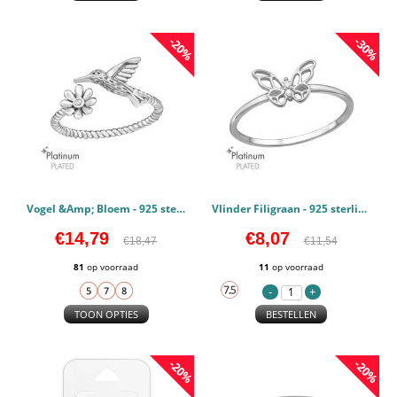
-20%
-30%
Vogel &Amp; Bloem - 925 sterling zilver Ringen Zirconia PCJW47135
Vlinder Filigraan - 925 sterling zilver Ringen Zirconia PCJW47134
€14,79
€8,07
€18,47
€11,54
81
op voorraad
11
op voorraad
TOON OPTIES
BESTELLEN
-20%
-20%