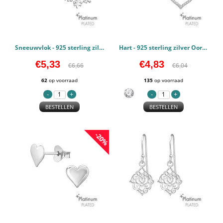
Sneeuwvlok - 925 sterling zilver Oorstekers Egaal PCJW44113
Hart - 925 sterling zilver Oorstekers Zirconia PCJW44112
€5,33
€4,83
€6,66
€6,04
62
op voorraad
135
op voorraad
BESTELLEN
BESTELLEN
-20%