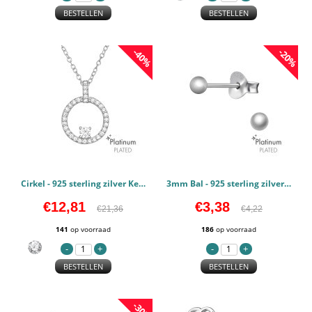
BESTELLEN
BESTELLEN
-40%
-20%
Cirkel - 925 sterling zilver Kettingen met kristallen PCJW44118
3mm Bal - 925 sterling zilver Standaard oorstekers PCJW44116
€12,81
€3,38
€21,36
€4,22
141
op voorraad
186
op voorraad
BESTELLEN
BESTELLEN
-30%