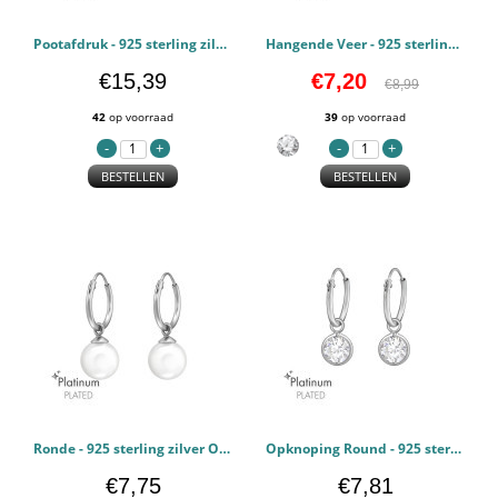
Pootafdruk - 925 sterling zilver Kettingen PCJW47459
Hangende Veer - 925 sterling zilver Oorstekers Kristal PCJW47433
€15,39
€7,20
€8,99
42
op voorraad
39
op voorraad
BESTELLEN
BESTELLEN
Ronde - 925 sterling zilver Oorringen PCJW47174
Opknoping Round - 925 sterling zilver Oorringen PCJW47172
€7,75
€7,81