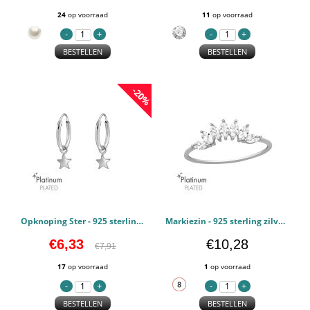
24
op voorraad
11
op voorraad
BESTELLEN
BESTELLEN
-20%
Opknoping Ster - 925 sterling zilver Oorringen PCJW47170
Markiezin - 925 sterling zilver Ringen Zirconia PCJW47140
€6,33
€10,28
€7,91
17
op voorraad
1
op voorraad
BESTELLEN
BESTELLEN