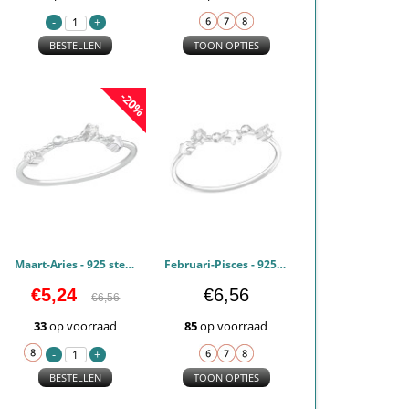
BESTELLEN
TOON OPTIES
-20%
Maart-Aries - 925 sterling zilver Ringen Zirconia PCJW38660
Februari-Pisces - 925 sterling zilver Ringen Zirconia PCJW38659
€5,24
€6,56
€6,56
33
op voorraad
85
op voorraad
BESTELLEN
TOON OPTIES