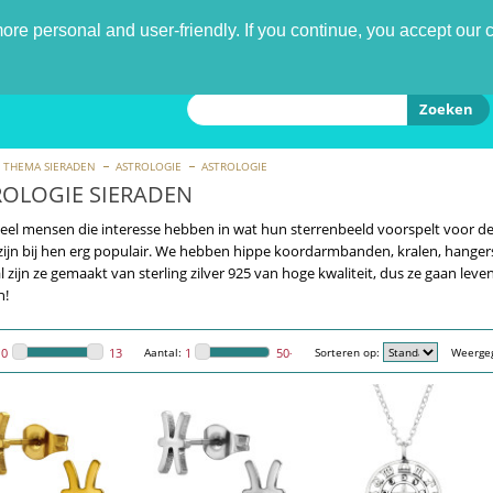
nd
re personal and user-friendly. If you continue, you accept our 
Zoeken
THEMA SIERADEN
ASTROLOGIE
ASTROLOGIE
ROLOGIE SIERADEN
 veel mensen die interesse hebben in wat hun sterrenbeeld voorspelt voor d
ijn bij hen erg populair. We hebben hippe koordarmbanden, kralen, hangers
l zijn ze gemaakt van sterling zilver 925 van hoge kwaliteit, dus ze gaan le
n!
Aantal:
Sorteren op:
Weerge