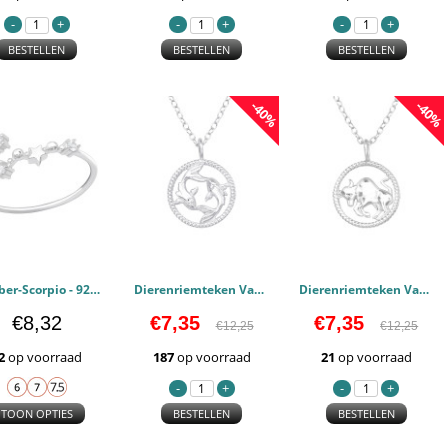
BESTELLEN
BESTELLEN
BESTELLEN
-40%
-40%
October-Scorpio - 925 sterling zilver Ringen Zirconia PCJW39349
Dierenriemteken Van Vissen - 925 sterling zilver Kettingen PCJW38804
Dierenriemteken Van De Stier - 925 sterling zilver Kettingen PCJW38789
€8,32
€7,35
€7,35
€12,25
€12,25
2
op voorraad
187
op voorraad
21
op voorraad
TOON OPTIES
BESTELLEN
BESTELLEN