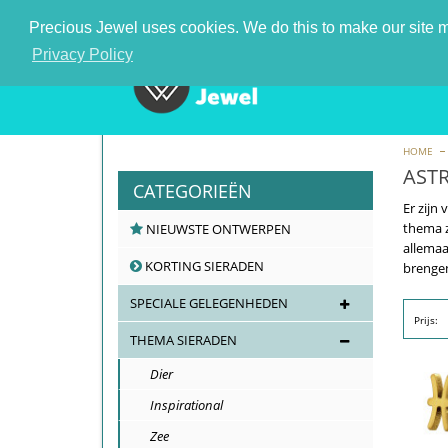
De nummer 1 zilveren sieraden groothandel in Nederla
Precious Jewel uses cookies. We do this to make our site mo
Privacy Policy
HOME
AST
CATEGORIEËN
Er zijn
thema z
NIEUWSTE ONTWERPEN
allemaa
KORTING SIERADEN
brenge
SPECIALE GELEGENHEDEN
Prijs:
THEMA SIERADEN
Dier
Inspirational
Zee