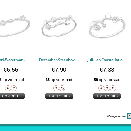
Januari-Waterman - 925 sterling zilver Ringen Zirconia PCJW38658
December-Steenbok Sterrenbeeld - 925 sterling zilver Ringen Zirconia PCJW38596
Juli-Leo Constellatie - 925 sterling zilver Ringen Zirconia PCJW38595
€6,56
€7,90
€7,33
6
op voorraad
35
op voorraad
58
op voorraad
TOON OPTIES
TOON OPTIES
TOON OPTIES
Weergegeven: