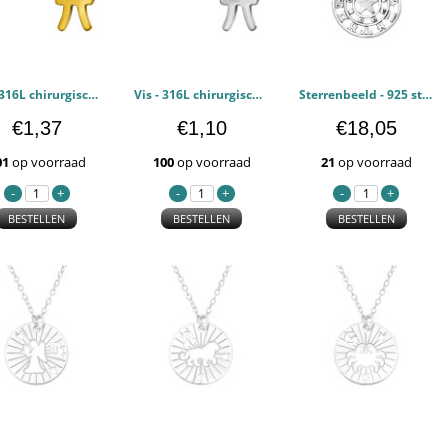
Vis - 316L chirurgisch roestvrij staal Oorstekers PCJW50248
Vis - 316L chirurgisch roestvrij staal Oorstekers PCJW50247
Sterrenbeeld - 925 sterling zilver Kettingen PCJW47627
€1,37
€1,10
€18,05
01
op voorraad
100
op voorraad
21
op voorraad
BESTELLEN
BESTELLEN
BESTELLEN