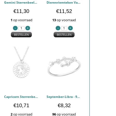
Gemini Sterrenbeeld - 925 sterling zilver Kettingen PCJW43936
Dierenriemteken Van De Stier - 925 sterling zilver Kettingen PCJW43935
€11,30
€11,52
1
op voorraad
13
op voorraad
BESTELLEN
BESTELLEN
Capricorn Sterrenbeeld - 925 sterling zilver Kettingen PCJW43931
September-Libra - 925 sterling zilver Ringen Zirconia PCJW39350
€10,71
€8,32
2
op voorraad
96
op voorraad