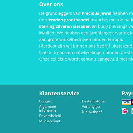
Over ons
De grondleggers van
Precious Jewel
hebben mee
de
sieraden groothandel
branche, met de nadr
sterling zilveren sieraden
en body piercings v
kwaliteit.We hebben een jarenlange ervaring i
aan grote winkelbedrijven binnen Europa.
Hierdoor zijn wij binnen ons bedrijf uitsteken
laatste trends en ontwikkelingen binnen de s
Onze collectie wordt continu aangevuld met n
Klantenservice
Pay
Contact
Bestelhistorie
Algemene
Verlanglijst
informatie
Nieuwsbrief
Privacybeleid
Mijn account