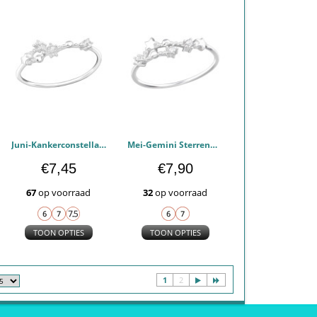
Juni-Kankerconstellatie - 925 sterling zilver Ringen Zirconia PCJW38594
Mei-Gemini Sterrenbeeld - 925 sterling zilver Ringen Zirconia PCJW38593
€7,45
€7,90
67
op voorraad
32
op voorraad
TOON OPTIES
TOON OPTIES
1
2