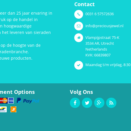
Contact
r dan 25 jaar ervaring in
0031 6 57572636
uk op de handel in
info@preciousjewel.nl
an hoogwaardige
n het leveren van sieraden
Vlampijpstraat 75-K
3534 AR, Utrecht
d op de hoogte van de
Netherlands
ieradenbranche.
KVK: 66839807
ieuwe producten.
Maandag t/m vrijdag, 8:30 
ment Options
Volg Ons