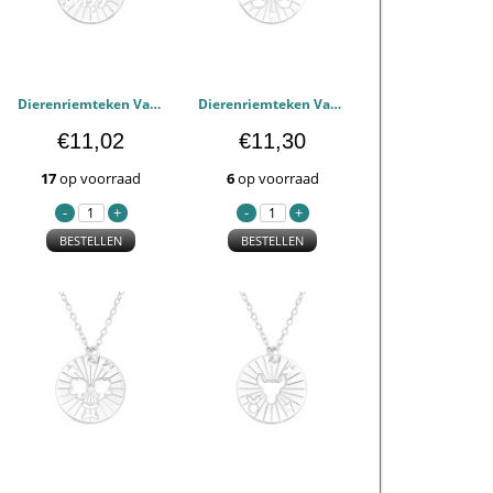
Dierenriemteken Van De Boogschutter - 925 sterling zilver Kettingen PCJW43942
Dierenriemteken Van De Weegschaal - 925 sterling zilver Kettingen PCJW43940
€11,02
€11,30
17
op voorraad
6
op voorraad
BESTELLEN
BESTELLEN