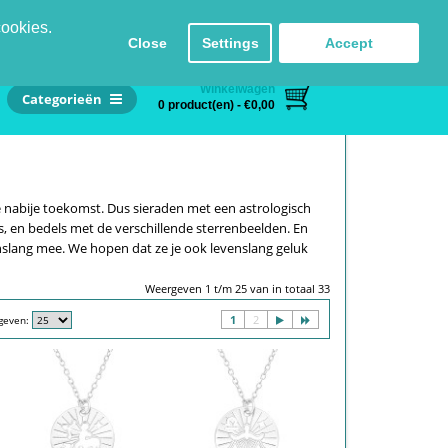
Inloggen
Registreren
Taal
Contact
cookies.
Close
Settings
Accept
Winkelwagen
Categorieën
0 product(en) - €0,00
e nabije toekomst. Dus sieraden met een astrologisch
, en bedels met de verschillende sterrenbeelden. En
venslang mee. We hopen dat ze je ook levenslang geluk
Weergeven 1 t/m 25 van in totaal 33
1
2
geven: