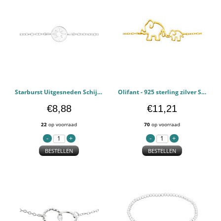
Starburst Uitgesneden Schijf - 925 sterling zilver Schakelarmbanden PCJW46266
Olifant - 925 sterling zilver Schakelarmbanden PCJW46095
€8,88
€11,21
22
op voorraad
70
op voorraad
BESTELLEN
BESTELLEN