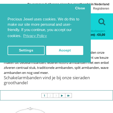
De nummer 1 zilveren sieraden groothandel in Nederland
Close
Inloggen
Registreren
Taal
Contact
Precious Jewel uses cookies. We do this to
make our site more personal and user-
friendly. If you continue, you accept our
Winkelwagen
Categorieën
0 product(en) - €0,00
cookies.
Privacy Policy
SCHAKELARMBANDEN
SCHAKELARMBANDEN
HOME
ZILVEREN ARMBANDEN
SCHAKELARMBANDEN
Settings
Accept
Degenen die graag pronken met sieraden om hun pols vinden onze
zilveren armbanden collectie bijna onweerstaanbaar. U kunt uw keuze
maken uit bedelarmbanden, lederen koord armbanden met een enkel
zilveren centraal stuk, traditionele armbanden, split armbanden, wave
armbanden en nog veel meer.
Schakelarmbanden vind je bij onze sieraden
groothandel
1
2
3