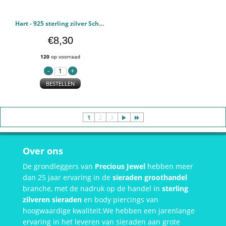
Hart - 925 sterling zilver Schakelarmbanden PCJW44699
€8,30
120
op voorraad
BESTELLEN
1
2
3
Over ons
De grondleggers van
Precious Jewel
hebben meer
dan 25 jaar ervaring in de
sieraden groothandel
branche, met de nadruk op de handel in
sterling
zilveren sieraden
en body piercings van
hoogwaardige kwaliteit.We hebben een jarenlange
ervaring in het leveren van sieraden aan grote