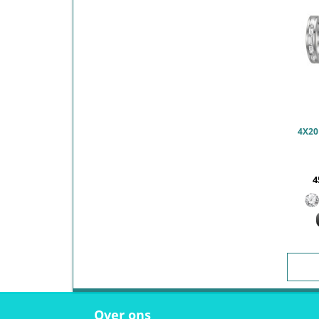
4
Over ons