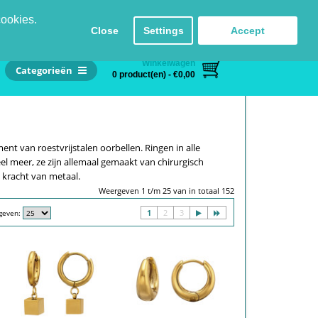
Inloggen
Registreren
Taal
Contact
cookies.
Close
Settings
Accept
Winkelwagen
Categorieën
0 product(en) - €0,00
nt van roestvrijstalen oorbellen. Ringen in alle
el meer, ze zijn allemaal gemaakt van chirurgisch
 kracht van metaal.
Weergeven 1 t/m 25 van in totaal 152
1
2
3
geven: