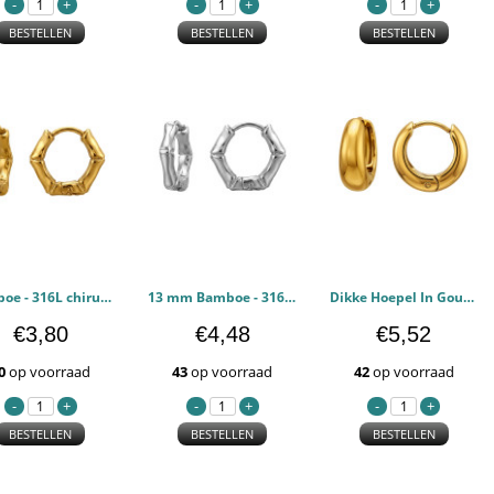
BESTELLEN
BESTELLEN
BESTELLEN
Bamboe - 316L chirurgisch roestvrij staal Oorbellen PCJW51291
13 mm Bamboe - 316L chirurgisch roestvrij staal Oorbellen PCJW51290
Dikke Hoepel In Goudkleur - 316L chirurgisch roestvrij staal Oorbellen PCJW51289
€3,80
€4,48
€5,52
0
op voorraad
43
op voorraad
42
op voorraad
BESTELLEN
BESTELLEN
BESTELLEN