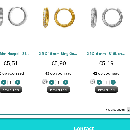
4X20Mm Hoepel - 316L chirurgisch roestvrij staal Oorbellen PCJW51286
2,5 X 16 mm Ring Goudkleurig - 316L chirurgisch roestvrij staal Oorbellen PCJW51285
2,5X16 mm - 316L chirurgisch roestvrij staal Oorbellen PCJW51284
€5,51
€5,90
€5,19
5
op voorraad
43
op voorraad
42
op voorraad
BESTELLEN
BESTELLEN
BESTELLEN
Weergegeven:
Contact