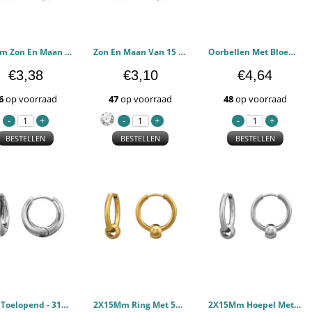
15 mm Zon En Maan Hangend Aan Een Gouden Ring - 316L chirurgisch roestvrij staal Oorbellen PCJW51448
Zon En Maan Van 15 mm Hangen Aan Een Ring. - 316L chirurgisch roestvrij staal Oorbellen PCJW51447
Oorbellen Met Bloemenmotief In Goudkleur - 316L chirurgisch roestvrij staal Oorbellen PCJW51445
€3,38
€3,10
€4,64
6
op voorraad
47
op voorraad
48
op voorraad
BESTELLEN
BESTELLEN
BESTELLEN
Taps Toelopend - 316L chirurgisch roestvrij staal Oorbellen PCJW51441
2X15Mm Ring Met 5mm Bal Goudkleurig - 316L chirurgisch roestvrij staal Oorbellen PCJW51437
2X15Mm Hoepel Met 5mm Bal - 316L chirurgisch roestvrij staal Oorbellen PCJW51436