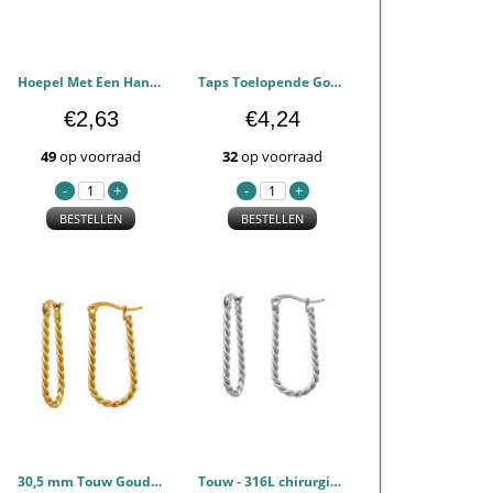
Hoepel Met Een Hangend Vierkantje Van 5 mm - 316L chirurgisch roestvrij staal Oorbellen PCJW51443
Taps Toelopende Goudkleur - 316L chirurgisch roestvrij staal Oorbellen PCJW51442
€2,63
€4,24
49
op voorraad
32
op voorraad
BESTELLEN
BESTELLEN
30,5 mm Touw Goudkleurig Frans Slot - 316L chirurgisch roestvrij staal Oorbellen PCJW51298
Touw - 316L chirurgisch roestvrij staal Oorbellen PCJW51297