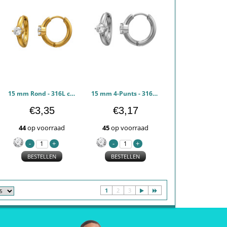
15 mm Rond - 316L chirurgisch roestvrij staal Oorbellen PCJW51283
15 mm 4-Punts - 316L chirurgisch roestvrij staal Oorbellen PCJW51282
€3,35
€3,17
44
op voorraad
45
op voorraad
BESTELLEN
BESTELLEN
1
2
3