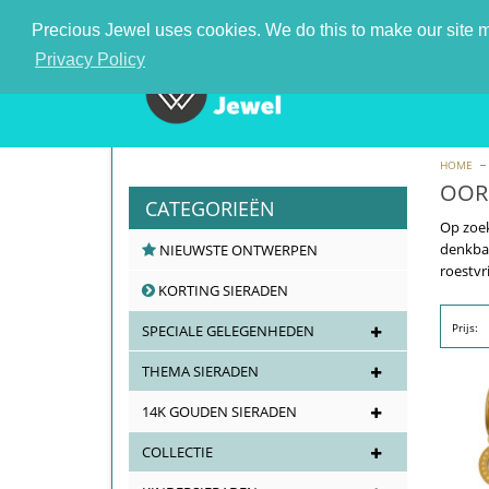
De nummer 1 zilveren sieraden groothandel in Nederla
Precious Jewel uses cookies. We do this to make our site mo
Privacy Policy
HOME
OOR
CATEGORIEËN
Op zoek
denkbar
NIEUWSTE ONTWERPEN
roestvr
KORTING SIERADEN
Prijs:
SPECIALE GELEGENHEDEN
THEMA SIERADEN
14K GOUDEN SIERADEN
COLLECTIE