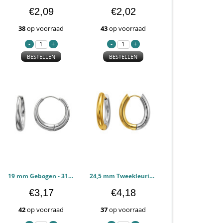
€2,09
€2,02
38
op voorraad
43
op voorraad
BESTELLEN
BESTELLEN
19 mm Gebogen - 316L chirurgisch roestvrij staal Oorbellen PCJW51293
24,5 mm Tweekleurig Geplateerd - 316L chirurgisch roestvrij staal Oorbellen PCJW51292
€3,17
€4,18
42
op voorraad
37
op voorraad