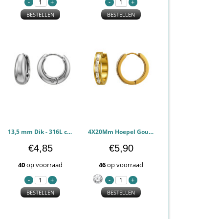
BESTELLEN
BESTELLEN
13,5 mm Dik - 316L chirurgisch roestvrij staal Oorbellen PCJW51288
4X20Mm Hoepel Goudkleurig - 316L chirurgisch roestvrij staal Oorbellen PCJW51287
€4,85
€5,90
40
op voorraad
46
op voorraad
BESTELLEN
BESTELLEN