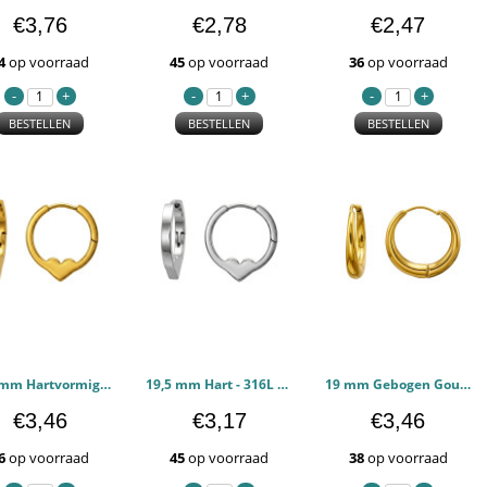
€3,76
€2,78
€2,47
4
op voorraad
45
op voorraad
36
op voorraad
BESTELLEN
BESTELLEN
BESTELLEN
19,5 mm Hartvormig Goudkleurig - 316L chirurgisch roestvrij staal Oorbellen PCJW51296
19,5 mm Hart - 316L chirurgisch roestvrij staal Oorbellen PCJW51295
19 mm Gebogen Goudkleurig - 316L chirurgisch roestvrij staal Oorbellen PCJW51294
€3,46
€3,17
€3,46
6
op voorraad
45
op voorraad
38
op voorraad