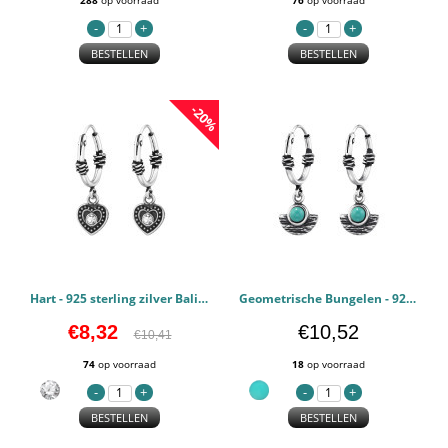
288
op voorraad
76
op voorraad
BESTELLEN
BESTELLEN
-20%
Hart - 925 sterling zilver Bali oorbellen PCJW48027
Geometrische Bungelen - 925 sterling zilver Bali oorbellen PCJW48026
€8,32
€10,52
€10,41
74
op voorraad
18
op voorraad
BESTELLEN
BESTELLEN