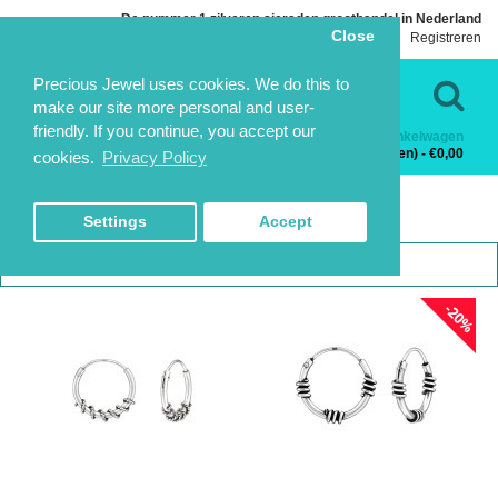
De nummer 1 zilveren sieraden groothandel in Nederland
Close
Inloggen
Registreren
Taal
Contact
Precious Jewel uses cookies. We do this to
make our site more personal and user-
friendly. If you continue, you accept our
Winkelwagen
Categorieën
0 product(en) - €0,00
cookies.
Privacy Policy
BALI OORBELLEN
BALI OORBELLEN
HOME
ZILVEREN OORBELLEN
BALI OORBELLEN
Settings
Accept
1
2
3
-20%