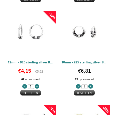
-30%
12mm - 925 sterling zilver Bali oorbellen PCJW40993
10mm - 925 sterling zilver Bali oorbellen PCJW40451
€4,15
€6,81
€5,92
67
op voorraad
75
op voorraad
BESTELLEN
BESTELLEN
-30%
-20%