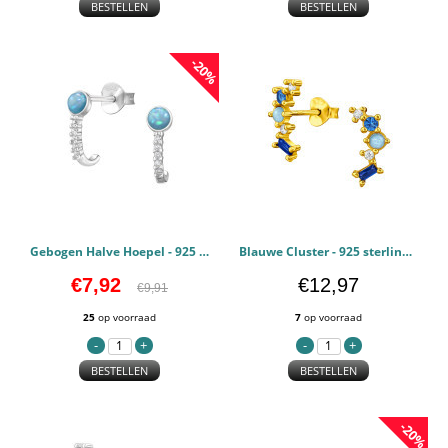
BESTELLEN
BESTELLEN
-20%
Gebogen Halve Hoepel - 925 sterling zilver Oorstekers Zirconia PCJW49499
Blauwe Cluster - 925 sterling zilver Oorstekers Zirconia PCJW49489
€7,92
€12,97
€9,91
25
op voorraad
7
op voorraad
BESTELLEN
BESTELLEN
-20%