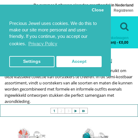
De nummer 1 zilveren sieraden groothandel in Nederland
Close
Inloggen
Registreren
Taal
Contact
Precious Jewel uses cookies. We do this to
make our site more personal and user-
friendly. If you continue, you accept our
Winkelwagen
Categorieën
0 product(en) - €0,00
cookies.
Privacy Policy
OORSTEKERS HALFEDELSTEEN
HOME
ZILVEREN OORSTEKERS
OORSTEKERS HALFEDELSTEEN
OORSTEKERS HALFEDELSTEEN
Settings
Accept
Quartz, robijnen, topaas, parels, saffieren en meer zijn gebruikt om
deze klassieke collectie van oorstekers te creëren. In dit semi-kostbaar
assortiment, vindt u oorstekers van alle soorten en maten die kunnen
worden gecombineerd met formele en informele outfits evenals
ingewikkeld ontworpen stukken die perfect samengaan met
avondkleding.
1
2
3