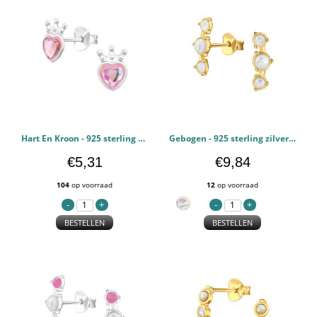
Hart En Kroon - 925 sterling zilver Oorstekers Halfedelsteen PCJW48357
Gebogen - 925 sterling zilver Oorstekers Halfedelsteen PCJW48311
€5,31
€9,84
104
op voorraad
12
op voorraad
BESTELLEN
BESTELLEN