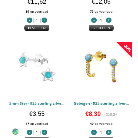
€11,62
€12,05
39
op voorraad
75
op voorraad
BESTELLEN
BESTELLEN
-20%
5mm Ster - 925 sterling zilver Oorstekers Halfedelsteen PCJW49831
Gebogen - 925 sterling zilver Oorstekers Zirconia PCJW49500
€3,55
€8,30
€10,37
47
op voorraad
40
op voorraad