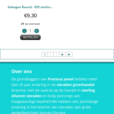
Gebogen Round - 925 sterling zilver Oorstekers Halfedelsteen PCJW48307
€9,30
31
op voorraad
BESTELLEN
1
2
3
Over ons
De grondleggers van
Precious Jewel
hebben meer
dan 25 jaar ervaring in de
sieraden groothandel
branche, met de nadruk op de handel in
sterling
zilveren sieraden
en body piercings van
hoogwaardige kwaliteit.We hebben een jarenlange
ervaring in het leveren van sieraden aan grote
winkelbedrijven binnen Europa.