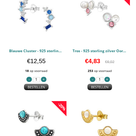
Blauwe Cluster - 925 sterling zilver Oorstekers Zirconia PCJW49488
Tros - 925 sterling zilver Oorstekers Halfedelsteen PCJW49245
€12,55
€4,83
€6,02
18
op voorraad
253
op voorraad
BESTELLEN
BESTELLEN
-20%