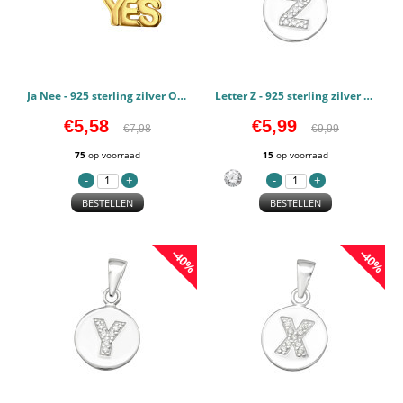
Ja Nee - 925 sterling zilver Oorstekers Egaal PCJW46670
Letter Z - 925 sterling zilver Hangers Zirconia PCJW46546
€5,58
€5,99
€7,98
€9,99
75
op voorraad
15
op voorraad
BESTELLEN
BESTELLEN
-40%
-40%