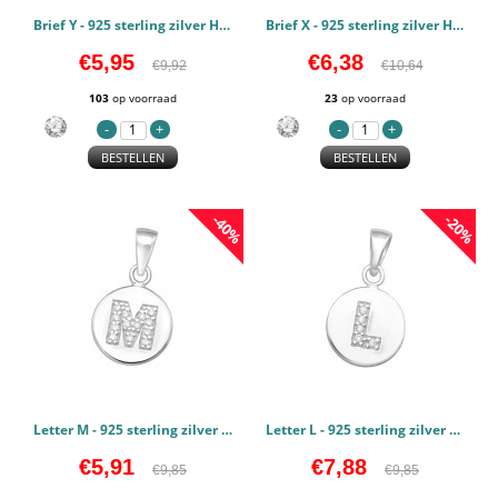
Brief Y - 925 sterling zilver Hangers Zirconia PCJW46544
Brief X - 925 sterling zilver Hangers Zirconia PCJW46542
€5,95
€6,38
€9,92
€10,64
103
op voorraad
23
op voorraad
BESTELLEN
BESTELLEN
-40%
-20%
Letter M - 925 sterling zilver Hangers Zirconia PCJW46520
Letter L - 925 sterling zilver Hangers Zirconia PCJW46518
€5,91
€7,88
€9,85
€9,85