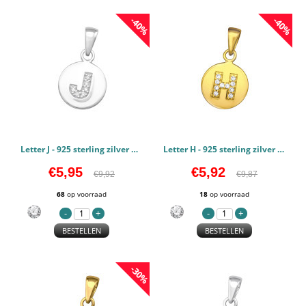
-40%
-40%
Letter J - 925 sterling zilver Hangers Zirconia PCJW46514
Letter H - 925 sterling zilver Hangers Zirconia PCJW46511
€5,95
€5,92
€9,92
€9,87
68
op voorraad
18
op voorraad
BESTELLEN
BESTELLEN
-30%