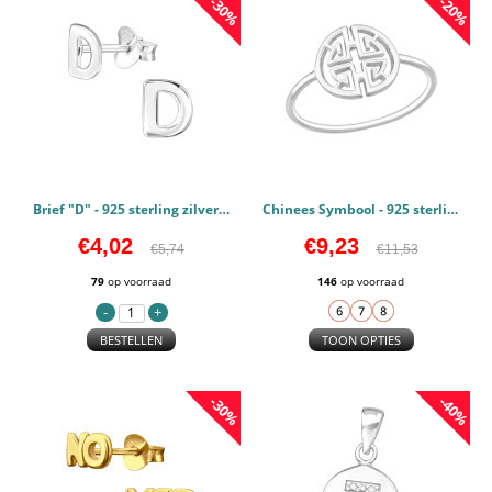
-30%
-20%
Brief "D" - 925 sterling zilver Oorstekers Egaal PCJW48320
Chinees Symbool - 925 sterling zilver Ringen basic PCJW47215
€4,02
€9,23
€5,74
€11,53
79
op voorraad
146
op voorraad
BESTELLEN
TOON OPTIES
-30%
-40%