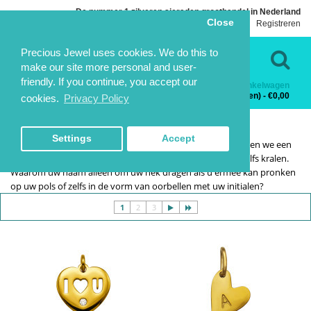
De nummer 1 zilveren sieraden groothandel in Nederland
Close
Inloggen
Registreren
Taal
Contact
Precious Jewel uses cookies. We do this to
make our site more personal and user-
friendly. If you continue, you accept our
Winkelwagen
Categorieën
0 product(en) - €0,00
cookies.
Privacy Policy
ALFABET
ALFABET
HOME
COLLECTIE
SIERADEN UIT HET ALFABET
Settings
Accept
Hoewel alfabetbedels en hangers al lange tijd bestaan, geven we een
hele nieuwe draai aan alfabetsieraden met oorbellen en zelfs kralen.
Waarom uw naam alleen om uw nek dragen als u ermee kan pronken
op uw pols of zelfs in de vorm van oorbellen met uw initialen?
1
2
3