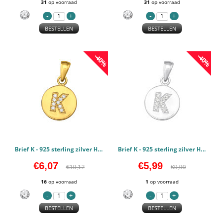
31
op voorraad
31
op voorraad
BESTELLEN
BESTELLEN
-40%
-40%
Brief K - 925 sterling zilver Hangers Zirconia PCJW46517
Brief K - 925 sterling zilver Hangers Zirconia PCJW46516
€6,07
€5,99
€10,12
€9,99
16
op voorraad
1
op voorraad
BESTELLEN
BESTELLEN