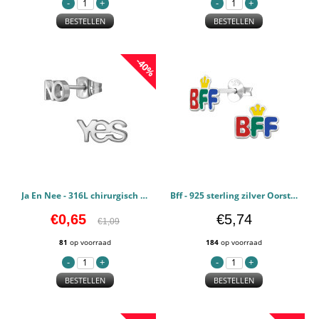
BESTELLEN
BESTELLEN
-40%
Ja En Nee - 316L chirurgisch roestvrij staal Oorstekers PCJW50130
Bff - 925 sterling zilver Oorstekers PCJW50026
€0,65
€5,74
€1,09
81
op voorraad
184
op voorraad
BESTELLEN
BESTELLEN