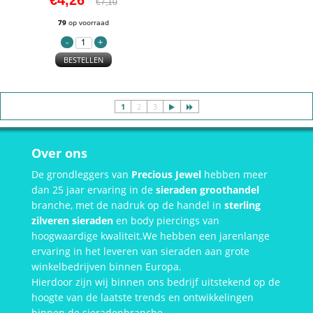
€4,26
€7,10
79
op voorraad
BESTELLEN
1
2
3
Over ons
De grondleggers van
Precious Jewel
hebben meer
dan 25 jaar ervaring in de
sieraden groothandel
branche, met de nadruk op de handel in
sterling
zilveren sieraden
en body piercings van
hoogwaardige kwaliteit.We hebben een jarenlange
ervaring in het leveren van sieraden aan grote
winkelbedrijven binnen Europa.
Hierdoor zijn wij binnen ons bedrijf uitstekend op de
hoogte van de laatste trends en ontwikkelingen
binnen de sieradenbranche.