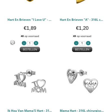
Hart En Brieven "I Love U" - 316L chirurgisch roestvrij staal Stalen hangers PCJW50492
Hart En Brieven "A" - 316L chirurgisch roestvrij staal Stalen hangers PCJW50462
€1,89
€1,20
48
op voorraad
49
op voorraad
BESTELLEN
BESTELLEN
Ik Hou Van Mama'S Hart - 316L chirurgisch roestvrij staal Oorstekers PCJW50231
Mama Hart - 316L chirurgisch roestvrij staal Oorstekers PCJW50230