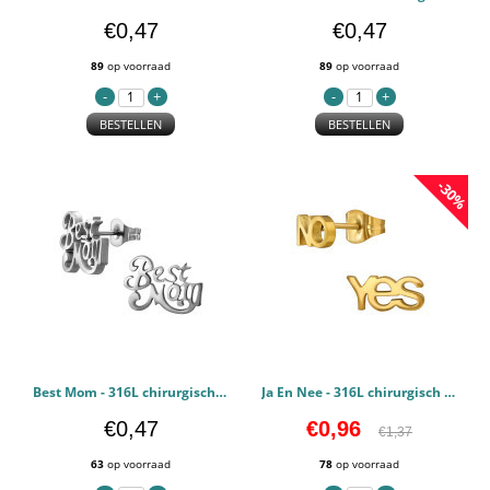
€0,47
€0,47
89
op voorraad
89
op voorraad
BESTELLEN
BESTELLEN
-30%
Best Mom - 316L chirurgisch roestvrij staal Oorstekers PCJW50229
Ja En Nee - 316L chirurgisch roestvrij staal Oorstekers PCJW50131
€0,47
€0,96
€1,37
63
op voorraad
78
op voorraad