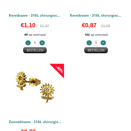
Kerstboom - 316L chirurgisch roestvrij staal Oorstekers PCJW50058
Kerstboom - 316L chirurgisch roestvrij staal Oorstekers PCJW50057
€1,10
€0,87
€1,37
€1,09
40
op voorraad
102
op voorraad
BESTELLEN
BESTELLEN
-40%
Zonnebloem - 316L chirurgisch roestvrij staal Oorstekers PCJW50056