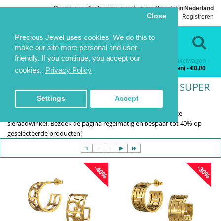
De nummer 1 zilveren sieraden groothandel in Nederland
Close
Inloggen
Registreren
Taal
Contact
Precious Jewel uses cookies. We do this to
make our site more personal and user-
friendly. If you continue, you accept our
Winkelwagen
Categorieën
0 product(en) - €0,00
cookies.
Privacy Policy
SIERADEN MET HOGE KORTINGEN | SUPER SALE
HOME
SIERADEN MET HOGE KORTINGEN | SUPER
SALE
Settings
Accept
Er is een speciale pagina met alle topaanbiedingen van onze
sieraadwinkel. Bezoek de pagina regelmatig en bespaar tot 40% op
geselecteerde producten!
1
2
3
-40%
-30%