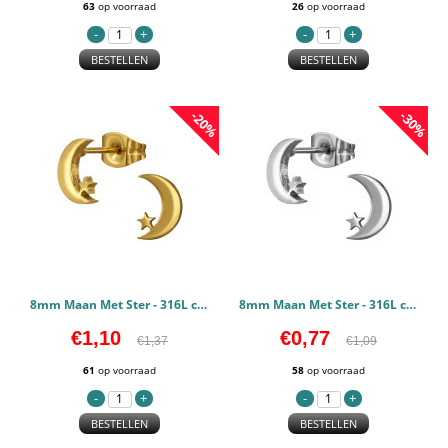
63
op voorraad
26
op voorraad
BESTELLEN
BESTELLEN
-20%
-30%
8mm Maan Met Ster - 316L chirurgisch roestvrij staal Oorstekers PCJW50123
8mm Maan Met Ster - 316L chirurgisch roestvrij staal Oorstekers PCJW50122
€1,10
€0,77
€1,37
€1,09
61
op voorraad
58
op voorraad
BESTELLEN
BESTELLEN