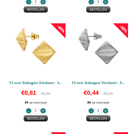
BESTELLEN
BESTELLEN
-40%
-40%
13 mm Gebogen Vierkant - 316L chirurgisch roestvrij staal Oorstekers PCJW50137
13 mm Gebogen Vierkant - 316L chirurgisch roestvrij staal Oorstekers PCJW50136
€0,61
€0,44
€1,02
€0,73
85
op voorraad
86
op voorraad
BESTELLEN
BESTELLEN