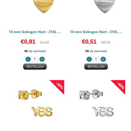
14 mm Gebogen Hart - 316L chirurgisch roestvrij staal Oorstekers PCJW50133
14 mm Gebogen Hart - 316L chirurgisch roestvrij staal Oorstekers PCJW50132
€0,81
€0,51
€1,02
€0,73
46
op voorraad
58
op voorraad
BESTELLEN
BESTELLEN
-30%
-40%