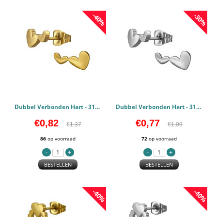
-40%
-30%
Dubbel Verbonden Hart - 316L chirurgisch roestvrij staal Oorstekers PCJW50121
Dubbel Verbonden Hart - 316L chirurgisch roestvrij staal Oorstekers PCJW50120
€0,82
€0,77
€1,37
€1,09
86
op voorraad
72
op voorraad
BESTELLEN
BESTELLEN
-40%
-40%