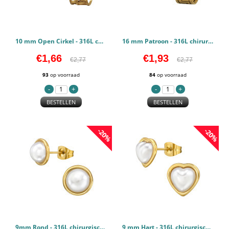
10 mm Open Cirkel - 316L chirurgisch roestvrij staal Oorstekers PCJW50150
16 mm Patroon - 316L chirurgisch roestvrij staal Oorstekers PCJW50149
€1,66
€1,93
€2,77
€2,77
93
op voorraad
84
op voorraad
BESTELLEN
BESTELLEN
-20%
-20%
9mm Rond - 316L chirurgisch roestvrij staal Oorstekers PCJW50141
9 mm Hart - 316L chirurgisch roestvrij staal Oorstekers PCJW50140