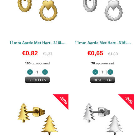
11mm Aarde Met Hart - 316L chirurgisch roestvrij staal Oorstekers PCJW50119
11mm Aarde Met Hart - 316L chirurgisch roestvrij staal Oorstekers PCJW50118
€0,82
€0,65
€1,37
€1,09
100
op voorraad
78
op voorraad
BESTELLEN
BESTELLEN
-20%
-20%