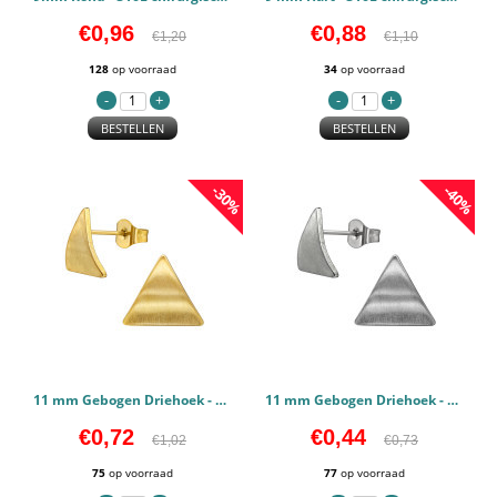
€0,96
€0,88
€1,20
€1,10
128
op voorraad
34
op voorraad
BESTELLEN
BESTELLEN
-30%
-40%
11 mm Gebogen Driehoek - 316L chirurgisch roestvrij staal Oorstekers PCJW50139
11 mm Gebogen Driehoek - 316L chirurgisch roestvrij staal Oorstekers PCJW50138
€0,72
€0,44
€1,02
€0,73
75
op voorraad
77
op voorraad