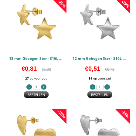
-25%
-35%
12 mm Gebogen Ster - 316L chirurgisch roestvrij staal Oorstekers PCJW50135
12 mm Gebogen Ster - 316L chirurgisch roestvrij staal Oorstekers PCJW50134
€0,81
€0,51
€1,02
€0,73
27
op voorraad
34
op voorraad
BESTELLEN
BESTELLEN
-25%
-35%