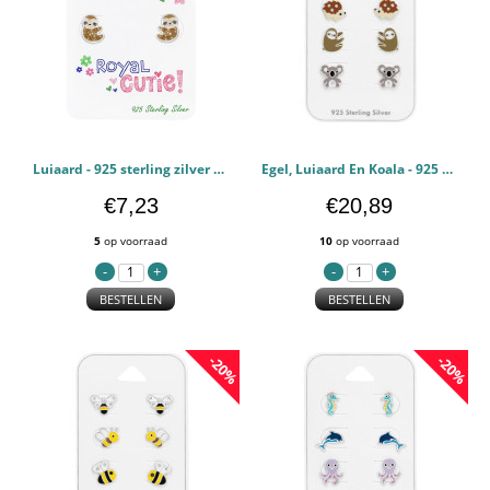
Luiaard - 925 sterling zilver Kinderen Sets PCJW49007
Egel, Luiaard En Koala - 925 sterling zilver Kinderen Sets PCJW49000
€7,23
€20,89
5
op voorraad
10
op voorraad
BESTELLEN
BESTELLEN
-20%
-20%