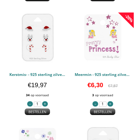
-20%
Kerstmis- - 925 sterling zilver Kinderen Sets PCJW49125
Meermin - 925 sterling zilver Kinderen Sets PCJW49010
€19,97
€6,30
€7,87
34
op voorraad
3
op voorraad
BESTELLEN
BESTELLEN