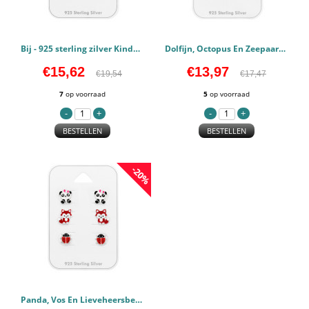
Bij - 925 sterling zilver Kinderen Sets PCJW48999
Dolfijn, Octopus En Zeepaardje - 925 sterling zilver Kinderen Sets PCJW48998
€15,62
€13,97
€19,54
€17,47
7
op voorraad
5
op voorraad
BESTELLEN
BESTELLEN
-20%
Panda, Vos En Lieveheersbeestje - 925 sterling zilver Kinderen Sets PCJW48997