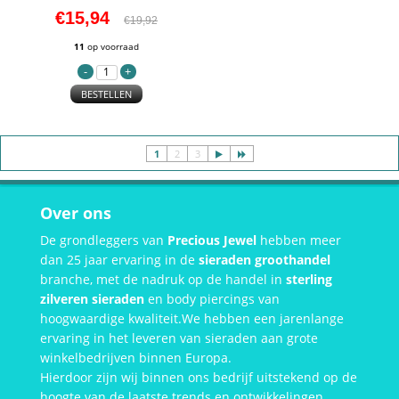
€15,94
€19,92
11
op voorraad
BESTELLEN
1
2
3
Over ons
De grondleggers van
Precious Jewel
hebben meer
dan 25 jaar ervaring in de
sieraden groothandel
branche, met de nadruk op de handel in
sterling
zilveren sieraden
en body piercings van
hoogwaardige kwaliteit.We hebben een jarenlange
ervaring in het leveren van sieraden aan grote
winkelbedrijven binnen Europa.
Hierdoor zijn wij binnen ons bedrijf uitstekend op de
hoogte van de laatste trends en ontwikkelingen