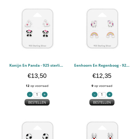
Konijn En Panda - 925 sterling zilver Kinderen Sets PCJW49759
Eenhoorn En Regenboog - 925 sterling zilver Kinderen Sets PCJW49758
€13,50
€12,35
12
op voorraad
9
op voorraad
BESTELLEN
BESTELLEN