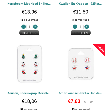
Kerstboom Met Hoed En Kerstman Op Slee - 925 sterling zilver Kinderen Sets PCJW50521
Kwallen En Krabben - 925 sterling zilver Kinderen Sets PCJW50520
€13,96
€11,50
16
op voorraad
5
op voorraad
BESTELLEN
BESTELLEN
-40%
Kousen, Sneeuwpop, Kerstboom - 925 sterling zilver Kinderen Sets PCJW50455
Amerikaanse Ster En Honkbal - 925 sterling zilver Kinderen Sets PCJW49763
€18,06
€7,83
€13,05
32
op voorraad
13
op voorraad