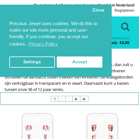
De nummer 1 zilveren sieraden groothandel in Nederland
Close
Inloggen
Registreren
Taal
Contact
Precious Jewel uses cookies. We do this to
make our site more personal and user-
friendly. If you continue, you accept our
Winkelwagen
Categorieën
0 product(en) - €0,00
cookies.
Privacy Policy
KINDEREN SETS
KINDEREN SETS
HOME
KINDERSIERADEN
KINDEREN SETS
Settings
Accept
Als u een winkel heeft die zich richt op de wat jongere klant, dan zult u
zien dat onze sieraden displays, compleet met onze reeks zilveren
oorbellen de aandacht zullen trekken van kinderen. De etalageborden
zijn verkrijgbaar in transparant en in zwart. Daarnaast kunt u kiezen
tussen onze 36 of 12 paar series.
1
2
3