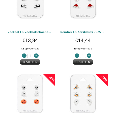
Voetbal En Voetbalschoenen - 925 sterling zilver Kinderen Sets PCJW49757
Rendier En Kerstmuts - 925 sterling zilver Kinderen Sets PCJW49756
€13,84
€14,44
12
op voorraad
35
op voorraad
BESTELLEN
BESTELLEN
-30%
-30%