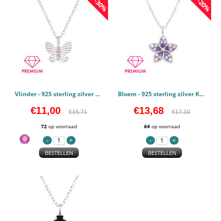
-30%
-20%
Vlinder - 925 sterling zilver Kettingen voor kinderen PCJW48326
Bloem - 925 sterling zilver Kettingen voor kinderen PCJW48249
€11,00
€13,68
€15,71
€17,10
72
op voorraad
64
op voorraad
BESTELLEN
BESTELLEN