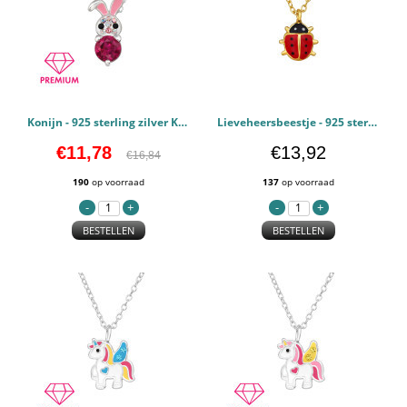
Konijn - 925 sterling zilver Kettingen voor kinderen PCJW49487
Lieveheersbeestje - 925 sterling zilver Kettingen voor kinderen PCJW49403
€11,78
€13,92
€16,84
190
op voorraad
137
op voorraad
BESTELLEN
BESTELLEN