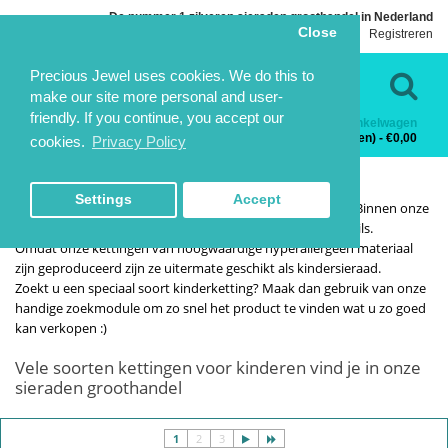
De nummer 1 zilveren sieraden groothandel in Nederland
Close
Inloggen
Registreren
Taal
Contact
Precious Jewel uses cookies. We do this to
make our site more personal and user-
friendly. If you continue, you accept our
Winkelwagen
Categorieën
0 product(en) - €0,00
cookies.
Privacy Policy
KETTINGEN VOOR KINDEREN
KETTINGEN VOOR KINDEREN
HOME
KINDERSIERADEN
KETTINGEN VOOR KINDEREN
Settings
Accept
Kettingen met flamingo's, eenhoorns, vlinder of hondjes. Binnen onze
enorme collectie kinderkettingen vindt u voor ieder wat wils.
Omdat onze kettingen van hoogwaardige hyperallergeen materiaal
zijn geproduceerd zijn ze uitermate geschikt als kindersieraad.
Zoekt u een speciaal soort kinderketting? Maak dan gebruik van onze
handige zoekmodule om zo snel het product te vinden wat u zo goed
kan verkopen :)
Vele soorten kettingen voor kinderen vind je in onze
sieraden groothandel
1
2
3