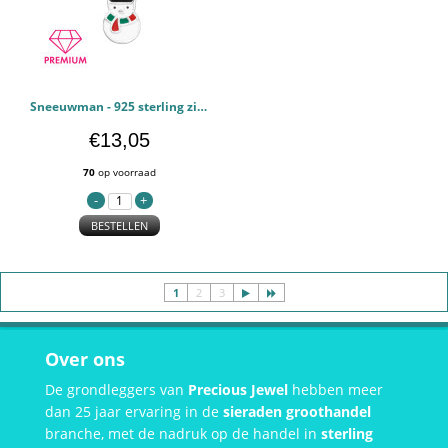
Sneeuwman - 925 sterling zilver Kettingen voor kinderen PCJW48246
€13,05
70
op voorraad
BESTELLEN
1
2
3
Over ons
De grondleggers van
Precious Jewel
hebben meer
dan 25 jaar ervaring in de
sieraden groothandel
branche, met de nadruk op de handel in
sterling