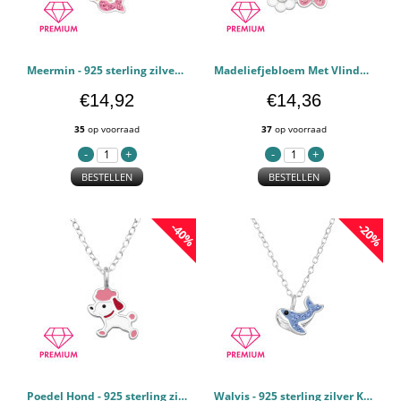
Meermin - 925 sterling zilver Kettingen voor kinderen PCJW48781
Madeliefjebloem Met Vlinder - 925 sterling zilver Kettingen voor kinderen PCJW48773
€14,92
€14,36
35
op voorraad
37
op voorraad
BESTELLEN
BESTELLEN
-40%
-20%
Poedel Hond - 925 sterling zilver Kettingen voor kinderen PCJW48767
Walvis - 925 sterling zilver Kettingen voor kinderen PCJW48763