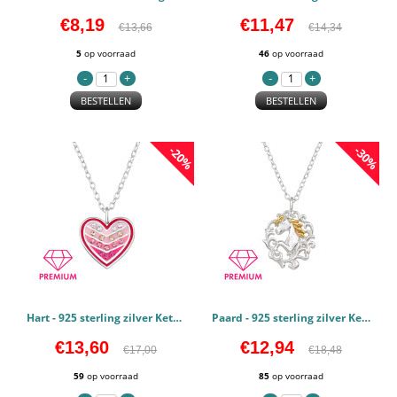
€8,19
€11,47
€13,66
€14,34
5
op voorraad
46
op voorraad
BESTELLEN
BESTELLEN
-20%
-30%
Hart - 925 sterling zilver Kettingen voor kinderen PCJW48707
Paard - 925 sterling zilver Kettingen voor kinderen PCJW48385
€13,60
€12,94
€17,00
€18,48
59
op voorraad
85
op voorraad