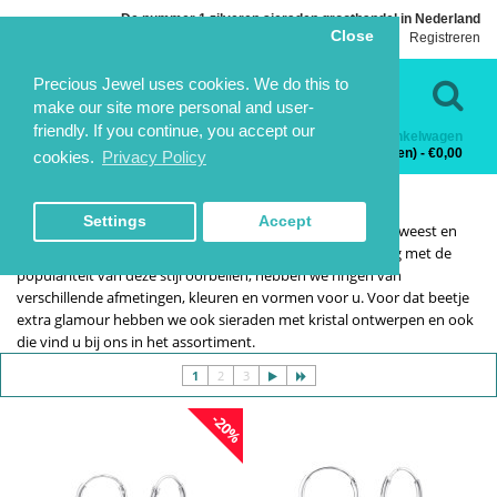
De nummer 1 zilveren sieraden groothandel in Nederland
Close
Inloggen
Registreren
Taal
Contact
Precious Jewel uses cookies. We do this to
make our site more personal and user-
friendly. If you continue, you accept our
Winkelwagen
Categorieën
0 product(en) - €0,00
cookies.
Privacy Policy
OORRINGEN
OORRINGEN
HOME
ZILVEREN OORBELLEN
OORRINGEN GROOTHANDEL
Settings
Accept
De laatste paar jaar zijn ringen de overheersende mode geweest en
het lijkt erop dat die trend aanhoudt. In overeenstemming met de
populariteit van deze stijl oorbellen, hebben we ringen van
verschillende afmetingen, kleuren en vormen voor u. Voor dat beetje
extra glamour hebben we ook sieraden met kristal ontwerpen en ook
die vind u bij ons in het assortiment.
1
2
3
-20%