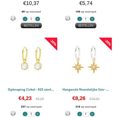
€10,37
€5,74
69
op voorraad
149
op voorraad
BESTELLEN
BESTELLEN
-20%
-20%
Opknoping Cirkel - 925 sterling zilver Oorringen PCJW42083
Hangende Noordelijke Ster - 925 sterling zilver Oorringen PCJW42587
€4,23
€8,26
€5,29
€10,32
357
op voorraad
319
op voorraad