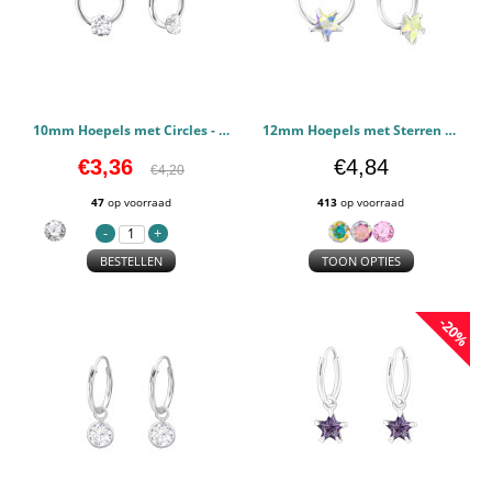
10mm Hoepels met Circles - 925 sterling zilver Oorringen PCJW13867
12mm Hoepels met Sterren - 925 sterling zilver Oorringen PCJW13871
€3,36
€4,84
€4,20
47
op voorraad
413
op voorraad
BESTELLEN
TOON OPTIES
-20%