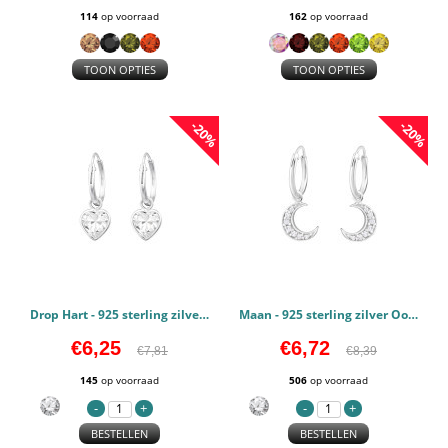
114
op voorraad
162
op voorraad
TOON OPTIES
TOON OPTIES
-20%
-20%
Drop Hart - 925 sterling zilver Oorringen PCJW31083
Maan - 925 sterling zilver Oorringen PCJW32040
€6,25
€6,72
€7,81
€8,39
145
op voorraad
506
op voorraad
BESTELLEN
BESTELLEN