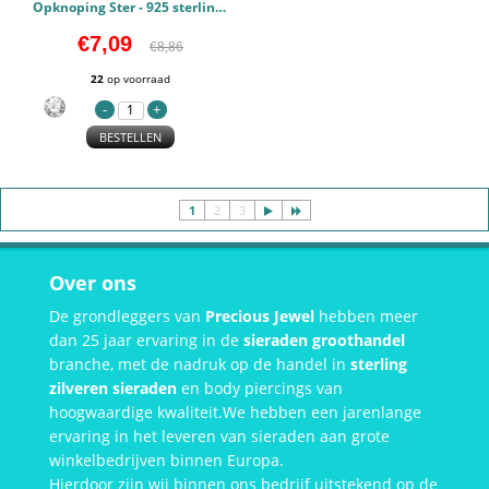
Opknoping Ster - 925 sterling zilver Oorringen PCJW44288
€7,09
€8,86
22
op voorraad
BESTELLEN
1
2
3
Over ons
De grondleggers van
Precious Jewel
hebben meer
dan 25 jaar ervaring in de
sieraden groothandel
branche, met de nadruk op de handel in
sterling
zilveren sieraden
en body piercings van
hoogwaardige kwaliteit.We hebben een jarenlange
ervaring in het leveren van sieraden aan grote
winkelbedrijven binnen Europa.
Hierdoor zijn wij binnen ons bedrijf uitstekend op de