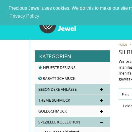
Nummer 1 schmuck großhändler in Deutschland
Precious Jewel uses cookies. We do this to make our site mo
Privacy Policy
HOME
SIL
KATEGORIEN
Wir prä
manifes
NEUESTE DESIGNS
mehrfar
RABATT SCHMUCK
gewiss 
BESONDERE ANLÄSSE
Preis
THEME SCHMUCK
Leid
GOLDSCHMUCK
SPEZIELLE KOLLEKTION