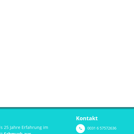
Kontakt
s 25 Jahre Erfahrung im
0031 6 57572636
it
Schmuck aus