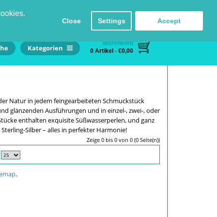
Einloggen
Registrieren
Sprache
Kontakt
cookies.
Close
Settings
Accept
Warenkorb
he
Kategorien
0 Artikel - €0,00
 der Natur in jedem feingearbeiteten Schmuckstück
und glänzenden Ausführungen und in einzel-, zwei-, oder
tücke enthalten exquisite Süßwasserperlen, und ganz
erling-Silber – alles in perfekter Harmonie!
Zeige 0 bis 0 von 0 (0 Seite(n))
temap
.