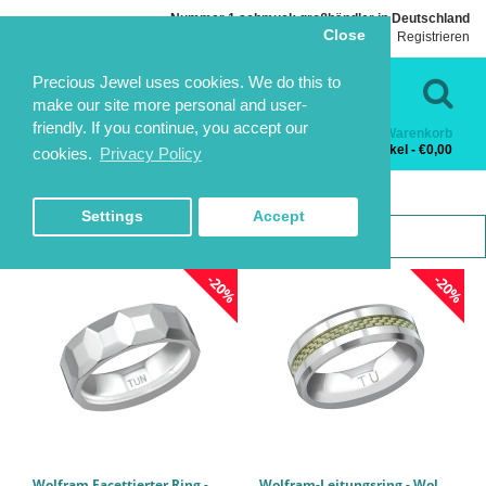
Nummer 1 schmuck großhändler in Deutschland
Close
Einloggen
Registrieren
Sprache
Kontakt
Precious Jewel uses cookies. We do this to
make our site more personal and user-
friendly. If you continue, you accept our
Warenkorb
Kategorien
0 Artikel - €0,00
cookies.
Privacy Policy
TITAN-RINGE
TITAN-RINGE
HOME
STAHL UND TITAN
TITAN-RINGE
Settings
Accept
-20%
-20%
Wolfram Facettierter Ring - Wolfram Titan-Ringe PCJW38567
Wolfram-Leitungsring - Wolfram Titan-Ringe PCJW38566