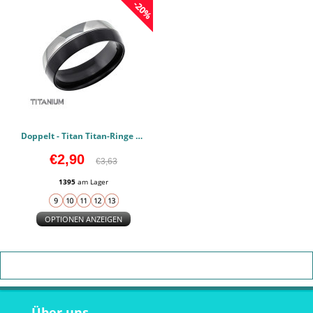
-20%
Doppelt - Titan Titan-Ringe PCJW17025
€2,90
€3,63
1395
am Lager
OPTIONEN ANZEIGEN
Über uns