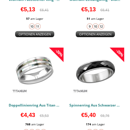
€5,13
€5,13
€6,41
€6,41
57
am Lager
51
am Lager
OPTIONEN ANZEIGEN
OPTIONEN ANZEIGEN
-20%
-20%
Doppellinienring Aus Titan Mit Abalone-Muschel - Titan Titan-Ringe PCJW38558
Spinnerring Aus Schwarzer Keramik Mit Titan - Titan Titan-Ringe PCJW38555
€4,43
€5,40
€5,53
€6,76
768
am Lager
174
am Lager