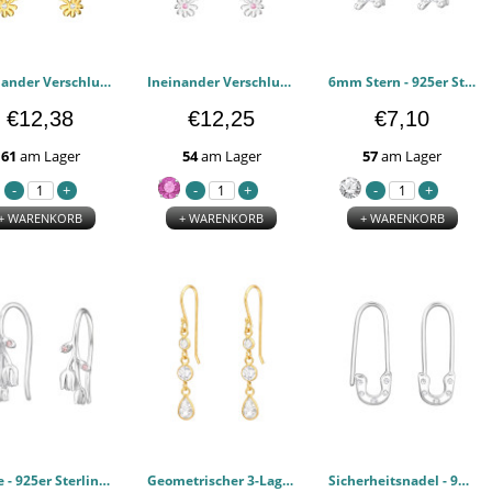
Ineinander Verschlungene Gänseblümchen - 925er Sterling Silber Zirkonia Ohrringe PCJW50066
Ineinander Verschlungene Gänseblümchen - 925er Sterling Silber Zirkonia Ohrringe PCJW50065
6mm Stern - 925er Sterling Silber Zirkonia Ohrringe PCJW49925
€12,38
€12,25
€7,10
61
am Lager
54
am Lager
57
am Lager
+ WARENKORB
+ WARENKORB
+ WARENKORB
Tulpe - 925er Sterling Silber Zirkonia Ohrringe PCJW49210
Geometrischer 3-Lagen-Anhänger - 925er Sterling Silber Zirkonia Ohrringe PCJW48263
Sicherheitsnadel - 925er Sterling Silber Zirkonia Ohrringe PCJW47991