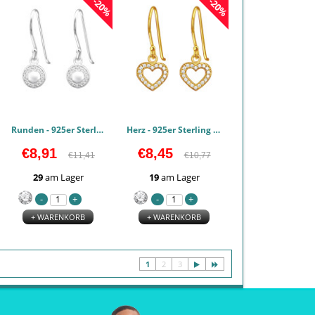
-20%
-20%
Runden - 925er Sterling Silber Zirkonia Ohrringe PCJW44339
Herz - 925er Sterling Silber Zirkonia Ohrringe PCJW44322
€8,91
€8,45
€11,41
€10,77
29
am Lager
19
am Lager
+ WARENKORB
+ WARENKORB
1
2
3