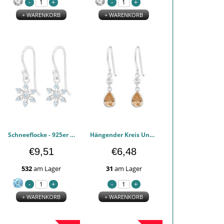
+ WARENKORB
+ WARENKORB
Schneeflocke - 925er Sterling Silber Zirkonia Ohrringe PCJW45613
Hängender Kreis Und Teardrop - 925er Sterling Silber Zirkonia Ohrringe PCJW45217
€9,51
€6,48
532
am Lager
31
am Lager
+ WARENKORB
+ WARENKORB