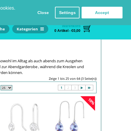
Einloggen
Registrieren
Sprache
Kontakt
cookies.
Close
Settings
Accept
Warenkorb
he
Kategorien
0 Artikel - €0,00
owohl im Alltag als auch abends zum Ausgehen
d zur Abendgarderobe , während die Kreolen und
erden können.
Zeige 1 bis 25 von 64 (3 Seite(n))
1
2
3
10%