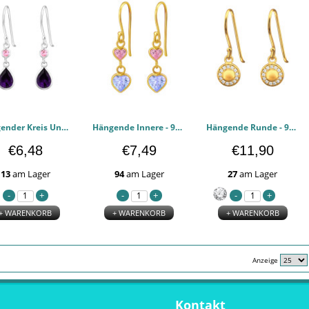
Hängender Kreis Und Teardrop - 925er Sterling Silber Zirkonia Ohrringe PCJW45216
Hängende Innere - 925er Sterling Silber Zirkonia Ohrringe PCJW44744
Hängende Runde - 925er Sterling Silber Zirkonia Ohrringe PCJW44340
€6,48
€7,49
€11,90
13
am Lager
94
am Lager
27
am Lager
+ WARENKORB
+ WARENKORB
+ WARENKORB
Anzeige
Kontakt