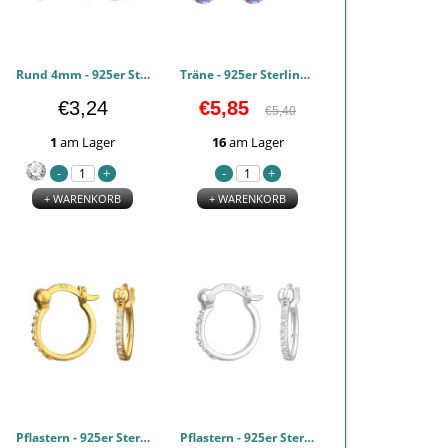
Rund 4mm - 925er Sterling Silber Zirkonia Ohrringe PCJW49586
Träne - 925er Sterling Silber Zirkonia Ohrringe PCJW49393
€3,24
€5,85
€5,40
1
am Lager
16
am Lager
+ WARENKORB
+ WARENKORB
Pflastern - 925er Sterling Silber Ohrreif PCJW47537
Pflastern - 925er Sterling Silber Ohrreif PCJW47536