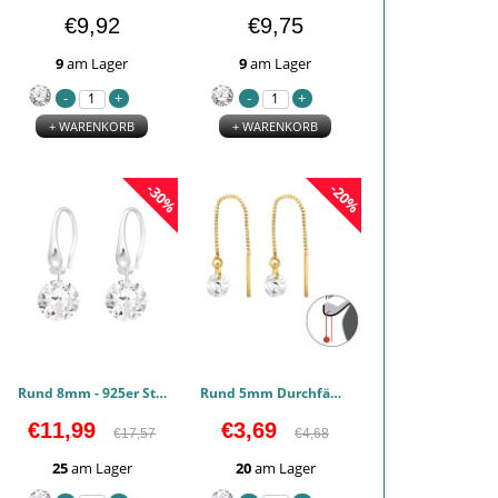
€9,92
€9,75
9
am Lager
9
am Lager
+ WARENKORB
+ WARENKORB
-30%
-20%
Rund 8mm - 925er Sterling Silber Zirkonia Ohrringe PCJW45811
Rund 5mm Durchfädeln - 925er Sterling Silber Zirkonia Ohrringe PCJW45740
€11,99
€3,69
€17,57
€4,68
25
am Lager
20
am Lager