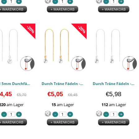
+ WARENKORB
+ WARENKORB
+ WARENKORB
-20%
-20%
Rund 5mm Durchfädeln - 925er Sterling Silber Zirkonia Ohrringe PCJW45735
Durch Träne Fädeln - 925er Sterling Silber Zirkonia Ohrringe PCJW45734
Durch Träne Fädeln - 925er Sterling Silber Zirkonia Ohrringe PCJW45733
4,45
€5,05
€5,98
€5,70
€6,45
220
am Lager
15
am Lager
112
am Lager
+ WARENKORB
+ WARENKORB
+ WARENKORB