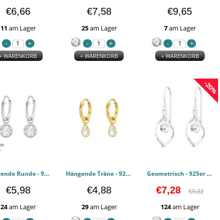
€6,66
€7,58
€9,65
11
am Lager
25
am Lager
7
am Lager
+ WARENKORB
+ WARENKORB
+ WARENKORB
-20%
Hängende Runde - 925er Sterling Silber Ohrreif PCJW47171
Hängende Träne - 925er Sterling Silber Ohrreif PCJW47023
Geometrisch - 925er Sterling Silber Zirkonia Ohrringe PCJW45978
€5,98
€4,88
€7,28
€9,32
24
am Lager
29
am Lager
124
am Lager