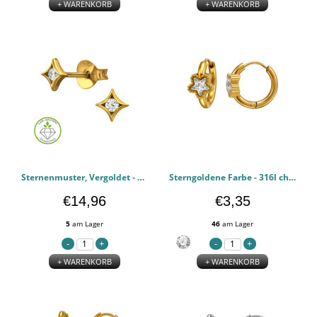
+ WARENKORB
+ WARENKORB
Sternenmuster, Vergoldet - 925er Sterling Silber Diamant-Ohrstecker PCJW51302
Sterngoldene Farbe - 316l chirurgischen Edelstahl Ohrringe PCJW51278
€14,96
€3,35
5
am Lager
46
am Lager
+ WARENKORB
+ WARENKORB