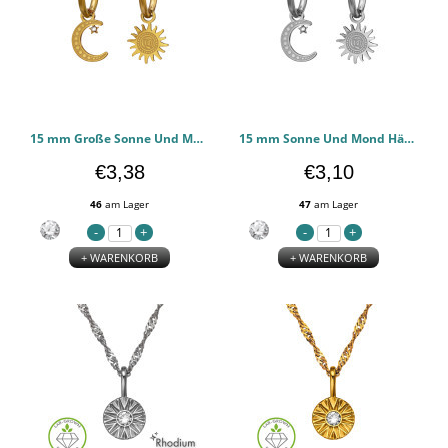
15 mm Große Sonne Und Mond Hängen An Einem Goldfarbenen Creolenring - 316l chirurgischen Edelstahl Ohrringe PCJW51448
15 mm Sonne Und Mond Hängen An Einem Reifen - 316l chirurgischen Edelstahl Ohrringe PCJW51447
€3,38
€3,10
46
am Lager
47
am Lager
+ WARENKORB
+ WARENKORB