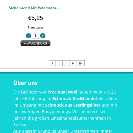
Sichelmond Mit Polarstern - 925er Sterling Silber Einfache Ohrstecker PCJW50680
€5,25
7
am Lager
+ WARENKORB
1
2
3
Über uns
Die Gründer von
Precious Jewel
haben mehr als 25
Jahre Erfahrung im
Schmuck Großhandel
, vor allem
im Umgang mit
Schmuck aus Sterlingsilber
und mit
hochwertigen Bodypiercings. Wir beliefern seit
Jahren die großen Einzelhandelsunternehmen in
Europa.
Aus diesem Grund ist unser Unternehmen immer