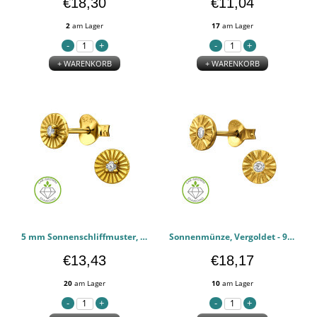
€18,30
€11,04
2
am Lager
17
am Lager
+ WARENKORB
+ WARENKORB
5 mm Sonnenschliffmuster, Vergoldet - 925er Sterling Silber Diamant-Ohrstecker PCJW51320
Sonnenmünze, Vergoldet - 925er Sterling Silber Diamant-Ohrstecker PCJW51304
€13,43
€18,17
20
am Lager
10
am Lager