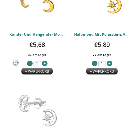
Runder Und Hängender Mond - 925er Sterling Silber Zirkonia Ohrstecker PCJW50705
Halbmond Mit Polarstern, Vergoldet - 925er Sterling Silber Einfache Ohrstecker PCJW50681
€5,68
€5,89
33
am Lager
77
am Lager
+ WARENKORB
+ WARENKORB