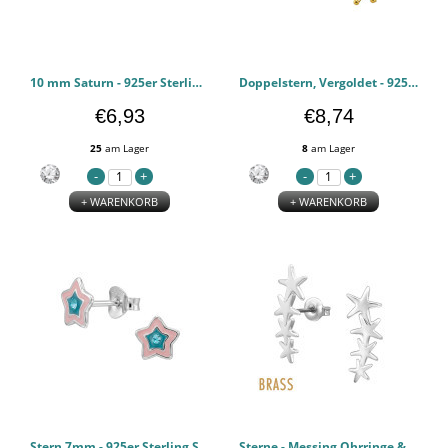
10 mm Saturn - 925er Sterling Silber Zirkonia Ohrstecker PCJW50995
Doppelstern, Vergoldet - 925er Sterling Silber Zirkonia Ohrstecker PCJW50987
€6,93
€8,74
25
am Lager
8
am Lager
+ WARENKORB
+ WARENKORB
Stern 7mm - 925er Sterling Silber Kinderohrstecker PCJW50981
Sterne - Messing Ohrringe & Ohrstecker PCJW50865