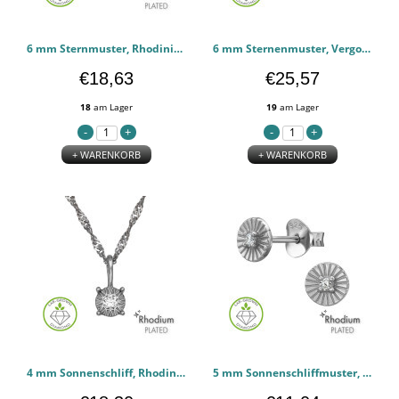
6 mm Sternmuster, Rhodiniert - 925er Sterling Silber Diamantketten PCJW51357
6 mm Sternenmuster, Vergoldet - 925er Sterling Silber Diamantketten PCJW51356
€18,63
€25,57
18
am Lager
19
am Lager
+ WARENKORB
+ WARENKORB
4 mm Sonnenschliff, Rhodiniert - 925er Sterling Silber Diamantketten PCJW51355
5 mm Sonnenschliffmuster, Rhodiniert - 925er Sterling Silber Diamant-Ohrstecker PCJW51321