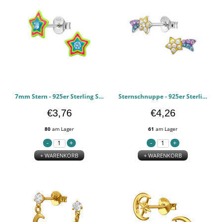
7mm Stern - 925er Sterling Silber Kinderohrstecker PCJW50716
Sternschnuppe - 925er Sterling Silber Juwelenbesetzte Ohrstecker PCJW50707
€3,76
€4,26
80
am Lager
61
am Lager
+ WARENKORB
+ WARENKORB