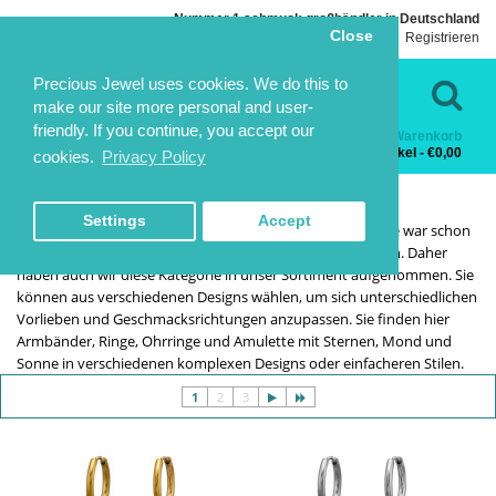
Nummer 1 schmuck großhändler in Deutschland
Close
Einloggen
Registrieren
Sprache
Kontakt
Precious Jewel uses cookies. We do this to
make our site more personal and user-
friendly. If you continue, you accept our
Warenkorb
Kategorien
0 Artikel - €0,00
cookies.
Privacy Policy
SONNE, MOND & STERNE
SONNE, MOND & STERNE
HOME
THEME SCHMUCK
SONNE, MOND & STERNE
Settings
Accept
Schmuck in Form von Sternen, dem Mond oder der Sonne war schon
immer sehr beliebt, gerade unter Mädchen und Teenagern. Daher
haben auch wir diese Kategorie in unser Sortiment aufgenommen. Sie
können aus verschiedenen Designs wählen, um sich unterschiedlichen
Vorlieben und Geschmacksrichtungen anzupassen. Sie finden hier
Armbänder, Ringe, Ohrringe und Amulette mit Sternen, Mond und
Sonne in verschiedenen komplexen Designs oder einfacheren Stilen.
1
2
3