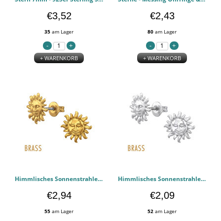
€3,52
€2,43
35
am Lager
80
am Lager
+ WARENKORB
+ WARENKORB
Himmlisches Sonnenstrahlenmuster, Vergoldetes Messing - Messing Ohrringe & Ohrstecker PCJW50861
Himmlisches Sonnenstrahlen-Messing - Messing Ohrringe & Ohrstecker PCJW50860
€2,94
€2,09
55
am Lager
52
am Lager