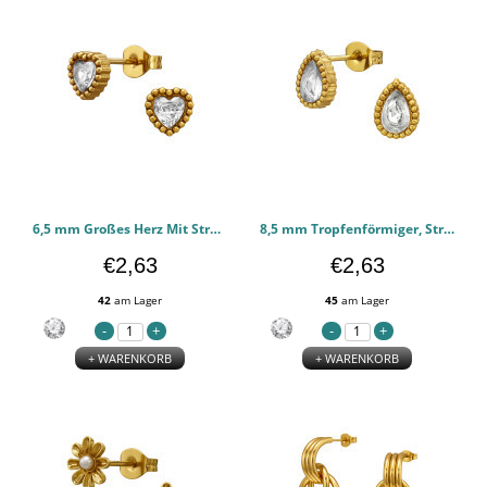
6,5 mm Großes Herz Mit Strukturiertem Rand - 316l chirurgischen Edelstahl Ohrstecker PCJW51432
8,5 mm Tropfenförmiger, Strukturierter Rand In Goldfarbe - 316l chirurgischen Edelstahl Ohrstecker PCJW51431
€2,63
€2,63
42
am Lager
45
am Lager
+ WARENKORB
+ WARENKORB