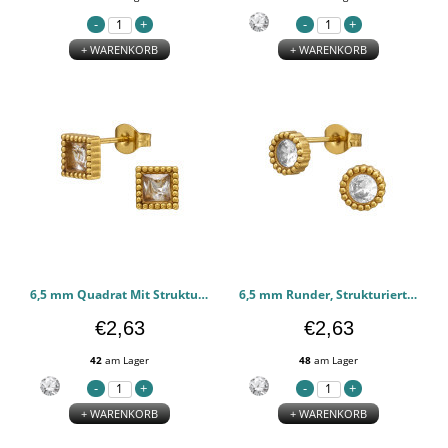
+ WARENKORB
+ WARENKORB
6,5 mm Quadrat Mit Strukturiertem Rand - 316l chirurgischen Edelstahl Ohrstecker PCJW51434
6,5 mm Runder, Strukturierter Rand, Goldfarben - 316l chirurgischen Edelstahl Ohrstecker PCJW51433
€2,63
€2,63
42
am Lager
48
am Lager
+ WARENKORB
+ WARENKORB