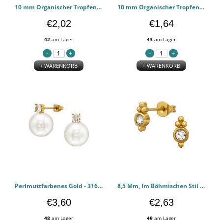
10 mm Organischer Tropfen In Goldfarbe - 316l chirurgischen Edelstahl Ohrstecker PCJW51440
10 mm Organischer Tropfen - 316l chirurgischen Edelstahl Ohrstecker PCJW51439
€2,02
€1,64
42
am Lager
43
am Lager
+ WARENKORB
+ WARENKORB
Perlmuttfarbenes Gold - 316l chirurgischen Edelstahl Ohrstecker PCJW51438
8,5 Mm, Im Böhmischen Stil Gehaltene Goldfarbe - 316l chirurgischen Edelstahl Ohrstecker PCJW51435
€3,60
€2,63
48
am Lager
49
am Lager