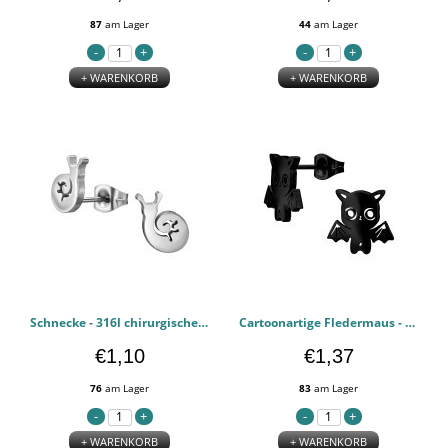
87
am Lager
44
am Lager
+ WARENKORB
+ WARENKORB
Schnecke - 316l chirurgischen Edelstahl Ohrstecker PCJW50363
Cartoonartige Fledermaus - 316l chirurgischen Edelstahl Ohrstecker PCJW50362
€1,10
€1,37
76
am Lager
83
am Lager
+ WARENKORB
+ WARENKORB