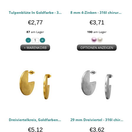
Tulpenblüte In Goldfarbe - 316l chirurgischen Edelstahl Ohrstecker PCJW51259
8 mm 4-Zinken - 316l chirurgischen Edelstahl Ohrstecker PCJW51258
€2,77
€3,71
87
am Lager
190
am Lager
+ WARENKORB
OPTIONEN ANZEIGEN
Dreiviertelkreis, Goldfarben - 316l chirurgischen Edelstahl Ohrstecker PCJW51257
29 mm Dreiviertel - 316l chirurgischen Edelstahl Ohrstecker PCJW51256
€5,12
€3,62