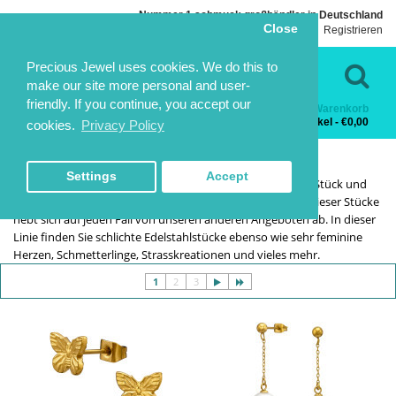
Nummer 1 schmuck großhändler in Deutschland
Close
Einloggen
Registrieren
Sprache
Kontakt
Precious Jewel uses cookies. We do this to
make our site more personal and user-
friendly. If you continue, you accept our
Warenkorb
Kategorien
0 Artikel - €0,00
cookies.
Privacy Policy
OHRSTECKER
OHRSTECKER
HOME
STAHL UND TITAN
OHRSTECKER
Settings
Accept
Bereichern Sie Ihre Schmucksammlung um eine New Age Stück und
wählenSie aus diesen Edelstahl-Ohrsteckern. Das Design dieser Stücke
hebt sich auf jeden Fall von unseren anderen Angeboten ab. In dieser
Linie finden Sie schlichte Edelstahlstücke ebenso wie sehr feminine
Herzen, Schmetterlinge, Strasskreationen und vieles mehr.
1
2
3