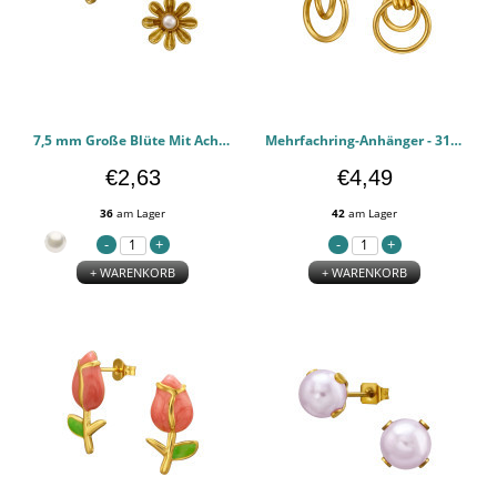
7,5 mm Große Blüte Mit Acht Blütenblättern - 316l chirurgischen Edelstahl Ohrstecker PCJW51430
Mehrfachring-Anhänger - 316l chirurgischen Edelstahl Ohrstecker PCJW51299
€2,63
€4,49
36
am Lager
42
am Lager
+ WARENKORB
+ WARENKORB