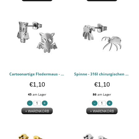
Cartoonartige Fledermaus - 316l chirurgischen Edelstahl Ohrstecker PCJW50361
Spinne - 316l chirurgischen Edelstahl Ohrstecker PCJW50360
€1,10
€1,10
45
am Lager
86
am Lager
+ WARENKORB
+ WARENKORB