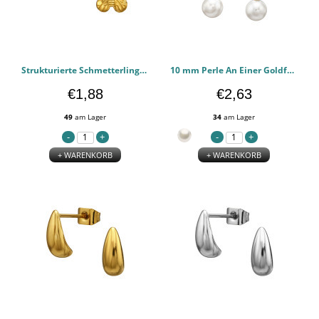
Strukturierte Schmetterlingsgoldfarbe - 316l chirurgischen Edelstahl Ohrstecker PCJW51446
10 mm Perle An Einer Goldfarbenen Kette - 316l chirurgischen Edelstahl Ohrstecker PCJW51444
€1,88
€2,63
49
am Lager
34
am Lager
+ WARENKORB
+ WARENKORB