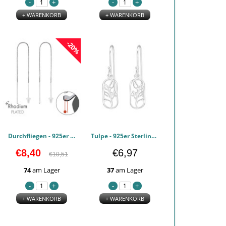
+ WARENKORB
+ WARENKORB
-20%
Durchfliegen - 925er Sterling Silber Einfache Ohrringe PCJW48540
Tulpe - 925er Sterling Silber Einfache Ohrringe PCJW48449
€8,40
€6,97
€10,51
74
am Lager
37
am Lager
+ WARENKORB
+ WARENKORB