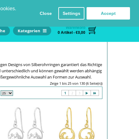
Einloggen
Registrieren
Sprache
Kontakt
cookies.
Close
Settings
Accept
Warenkorb
he
Kategorien
0 Artikel - €0,00
gen Designs von Silberohrringen garantiert das Richtige
ind unterschiedlich und können gewählt werden abhängig
außergewöhnliche Auswahl an Formen zur Auswahl.
Zeige 1 bis 25 von 130 (6 Seite(n))
1
2
3