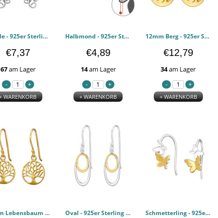
Qualle - 925er Sterling Silber Einfache Ohrringe PCJW50653
Halbmond - 925er Sterling Silber Einfache Ohrringe PCJW50401
12mm Berg - 925er Sterling Silber Einfache Ohrringe PCJW50321
€7,37
€4,89
€12,79
67
am Lager
14
am Lager
34
am Lager
+ WARENKORB
+ WARENKORB
+ WARENKORB
12mm Lebensbaum - 925er Sterling Silber Einfache Ohrringe PCJW49740
Oval - 925er Sterling Silber Einfache Ohrringe PCJW49709
Schmetterling - 925er Sterling Silber Einfache Ohrringe PCJW49209