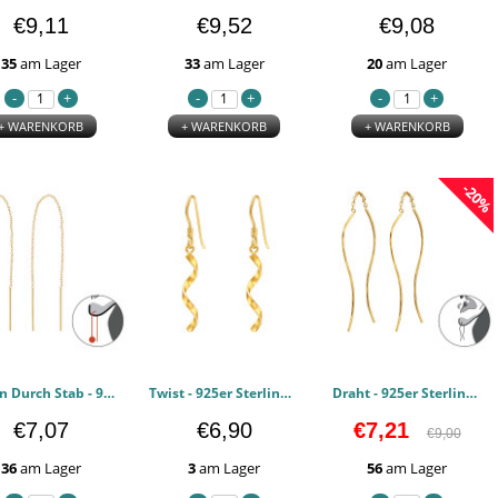
€9,11
€9,52
€9,08
35
am Lager
33
am Lager
20
am Lager
+ WARENKORB
+ WARENKORB
+ WARENKORB
-20%
Faden Durch Stab - 925er Sterling Silber Einfache Ohrringe PCJW48551
Twist - 925er Sterling Silber Einfache Ohrringe PCJW48550
Draht - 925er Sterling Silber Einfache Ohrringe PCJW48549
€7,07
€6,90
€7,21
€9,00
36
am Lager
3
am Lager
56
am Lager