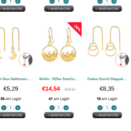
+ WARENKORB
+ WARENKORB
+ WARENKORB
-20%
Durch Den Halbmond Fädeln - 925er Sterling Silber Einfache Ohrringe PCJW48545
Welle - 925er Sterling Silber Einfache Ohrringe PCJW48543
Faden Durch Doppelten Kreis - 925er Sterling Silber Einfache Ohrringe PCJW48541
€5,29
€14,54
€8,35
€18,17
38
am Lager
41
am Lager
18
am Lager
+ WARENKORB
+ WARENKORB
+ WARENKORB