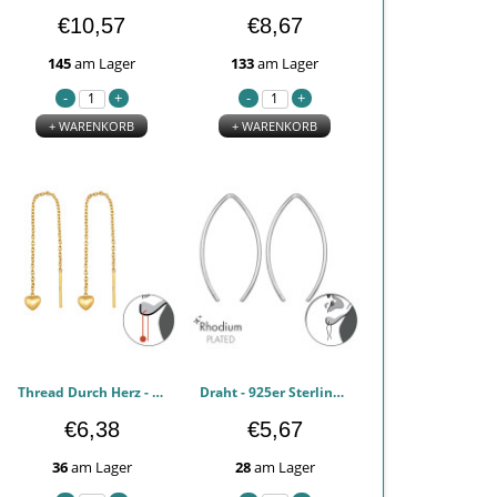
€10,57
€8,67
145
am Lager
133
am Lager
+ WARENKORB
+ WARENKORB
Thread Durch Herz - 925er Sterling Silber Einfache Ohrringe PCJW48548
Draht - 925er Sterling Silber Einfache Ohrringe PCJW48547
€6,38
€5,67
36
am Lager
28
am Lager