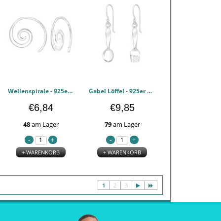
Wellenspirale - 925er Sterling Silber Einfache Ohrringe PCJW47881
Gabel Löffel - 925er Sterling Silber Einfache Ohrringe PCJW47832
€6,84
€9,85
48
am Lager
79
am Lager
+ WARENKORB
+ WARENKORB
1
2
3