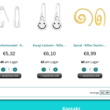
Sicherheitsnadel - 925er Sterling Silber Einfache Ohrringe PCJW48335
Emoji-Lächeln - 925er Sterling Silber Einfache Ohrringe PCJW48142
Spiral - 925er Sterling Silber Einfache Ohrringe PCJW47882
€5,32
€6,10
€6,99
45
am Lager
63
am Lager
60
am Lager
+ WARENKORB
+ WARENKORB
+ WARENKORB
Anzeige
Kontakt