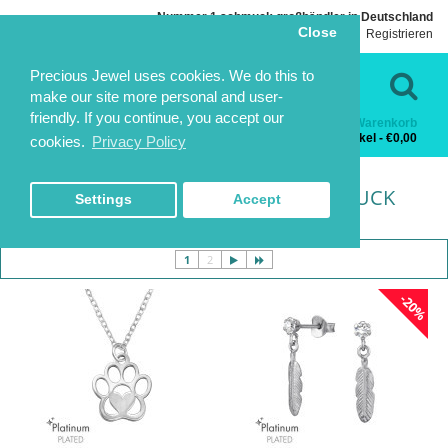
Nummer 1 schmuck großhändler in Deutschland
Close
Einloggen
Registrieren
Sprache
Kontakt
Precious Jewel uses cookies. We do this to
make our site more personal and user-
friendly. If you continue, you accept our
Warenkorb
Kategorien
0 Artikel - €0,00
cookies.
Privacy Policy
PLATINUM PLATED SILBERSCHMUCK
HOME
SPEZIELLE KOLLEKTION
PLATINUM PLATED SILBERSCHMUCK
PLATINUM PLATED SILBERSCHMUCK
Settings
Accept
1
2
-20%