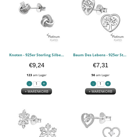
Knoten - 925er Sterling Silber Einfache Ohrstecker PCJW44115
Baum Des Lebens - 925er Sterling Silber Einfache Ohrstecker PCJW44114
€9,24
€7,31
123
am Lager
56
am Lager
+ WARENKORB
+ WARENKORB