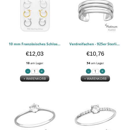
10 mm Französisches Schloss - 925er Sterling Silber Ear Hoop Sets & Jewelry on Cards PCJW45125
Verdreifachen - 925er Sterling Silber Zehen Ringe PCJW44127
€12,03
€10,76
10
am Lager
54
am Lager
+ WARENKORB
+ WARENKORB