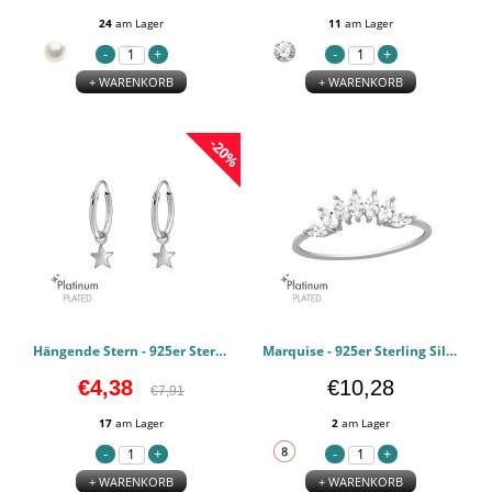
24
am Lager
11
am Lager
+ WARENKORB
+ WARENKORB
-20%
Hängende Stern - 925er Sterling Silber Ohrreif PCJW47170
Marquise - 925er Sterling Silber Zirkonia Ringe PCJW47140
€4,38
€10,28
€7,91
17
am Lager
2
am Lager
+ WARENKORB
+ WARENKORB