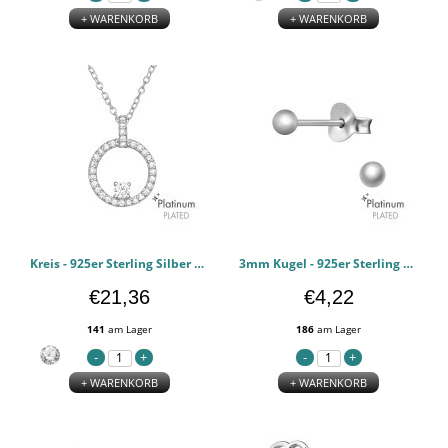
+ WARENKORB
+ WARENKORB
Kreis - 925er Sterling Silber Halsketten mit Steinen PCJW44118
3mm Kugel - 925er Sterling Silber Basic Ohrstecker PCJW44116
€21,36
€4,22
141
am Lager
186
am Lager
+ WARENKORB
+ WARENKORB