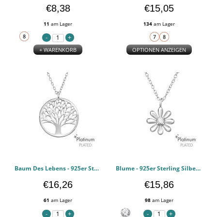
€8,38
€15,05
11
am Lager
134
am Lager
+ WARENKORB
OPTIONEN ANZEIGEN
Baum Des Lebens - 925er Sterling Silber Halsketten PCJW44120
Blume - 925er Sterling Silber Halsketten mit Steinen PCJW44119
€16,26
€15,86
61
am Lager
98
am Lager