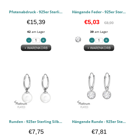
Pfotenabdruck - 925er Sterling Silber Halsketten PCJW47459
Hängende Feder - 925er Sterling Silber Kristall Ohrstecker PCJW47433
€15,39
€5,03
€8,99
42
am Lager
39
am Lager
+ WARENKORB
+ WARENKORB
Runden - 925er Sterling Silber Ohrreif PCJW47174
Hängende Runde - 925er Sterling Silber Ohrreif PCJW47172
€7,75
€7,81