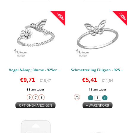
-45%
-30%
Vogel &Amp; Blume - 925er Sterling Silber Zirkonia Ringe PCJW47135
Schmetterling Filigran - 925er Sterling Silber Zirkonia Ringe PCJW47134
€9,71
€5,41
€18,47
€11,54
81
am Lager
11
am Lager
OPTIONEN ANZEIGEN
+ WARENKORB