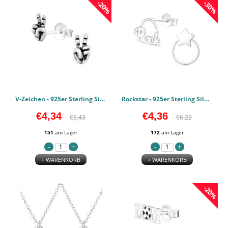
-20%
-30%
V-Zeichen - 925er Sterling Silber Einfache Ohrstecker PCJW39914
Rockstar - 925er Sterling Silber Einfache Ohrstecker PCJW36951
€4,34
€4,36
€5,43
€6,22
151
am Lager
172
am Lager
+ WARENKORB
+ WARENKORB
-20%