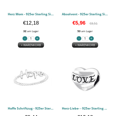
Herz Mom - 925er Sterling Silber Schlichte Beads PCJW16828
Absolvent - 925er Sterling Silber Anhänger mit Spaltring PCJW16064
€12,18
€5,96
€8,51
32
am Lager
53
am Lager
+ WARENKORB
+ WARENKORB
Hoffe Schriftzug - 925er Sterling Silber Einfache Ringe PCJW15714
Herz-Liebe- - 925er Sterling Silber Schlichte Beads PCJW14936