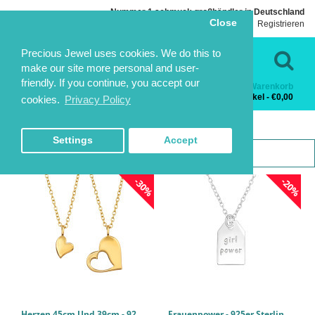
Nummer 1 schmuck großhändler in Deutschland
Close
Einloggen
Registrieren
Sprache
Kontakt
Precious Jewel uses cookies. We do this to
make our site more personal and user-
friendly. If you continue, you accept our
Warenkorb
Kategorien
0 Artikel - €0,00
cookies.
Privacy Policy
INSPIRATIONAL
INSPIRATIONAL
HOME
THEME SCHMUCK
INSPIRATIONAL
Settings
Accept
1
2
-30%
-20%
Herzen 45cm Und 39cm - 925er Sterling Silber Halsketten PCJW49741
Frauenpower - 925er Sterling Silber Halsketten PCJW46716