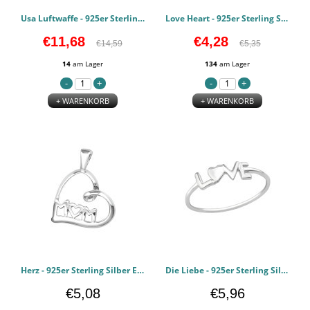
Usa Luftwaffe - 925er Sterling Silber Schlichte Beads PCJW28297
Love Heart - 925er Sterling Silber Einfache Ohrstecker PCJW22293
€11,68
€4,28
€14,59
€5,35
14
am Lager
134
am Lager
+ WARENKORB
+ WARENKORB
Herz - 925er Sterling Silber Einfaches Anhänger PCJW22050
Die Liebe - 925er Sterling Silber Einfache Ringe PCJW20774
€5,08
€5,96