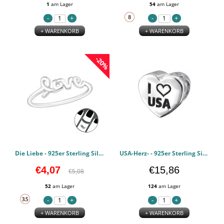
1
am Lager
54
am Lager
+ WARENKORB
+ WARENKORB
-20%
Die Liebe - 925er Sterling Silber Midi Ringe PCJW19946
USA-Herz- - 925er Sterling Silber Schlichte Beads PCJW19832
€4,07
€15,86
€5,08
52
am Lager
124
am Lager
+ WARENKORB
+ WARENKORB