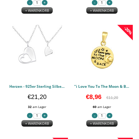
+ WARENKORB
+ WARENKORB
-20%
Herzen - 925er Sterling Silber Halsketten PCJW45874
"i Love You To The Moon & Back" - 925er Sterling Silber Einfaches Anhänger PCJW42128
€21,20
€8,96
€11,20
32
am Lager
60
am Lager
+ WARENKORB
+ WARENKORB