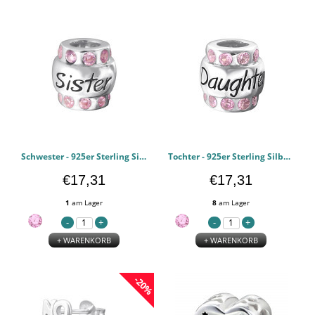
Schwester - 925er Sterling Silber Beads mit Edelstein PCJW19830
Tochter - 925er Sterling Silber Beads mit Edelstein PCJW19828
€17,31
€17,31
1
am Lager
8
am Lager
+ WARENKORB
+ WARENKORB
-20%