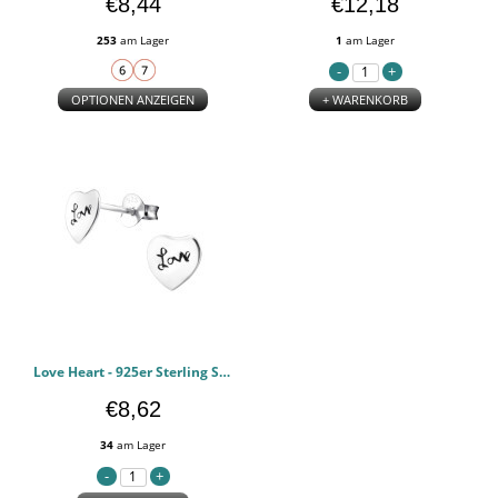
€8,44
€12,18
253
am Lager
1
am Lager
OPTIONEN ANZEIGEN
+ WARENKORB
Love Heart - 925er Sterling Silber Einfache Ohrstecker PCJW14795
€8,62
34
am Lager