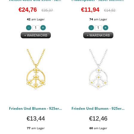
€24,76
€11,94
€35,37
€14,92
42
am Lager
74
am Lager
+ WARENKORB
+ WARENKORB
Frieden Und Blumen - 925er Sterling Silber Halsketten PCJW46002
Frieden Und Blumen - 925er Sterling Silber Halsketten PCJW46001
€13,44
€12,46
77
am Lager
60
am Lager