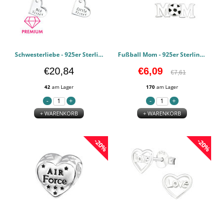
Schwesterliebe - 925er Sterling Silber Halsketten für Kinder PCJW31093
Fußball Mom - 925er Sterling Silber Ohrstecker mit Halbedelstein PCJW29356
€20,84
€6,09
€7,61
42
am Lager
170
am Lager
+ WARENKORB
+ WARENKORB
-20%
-20%