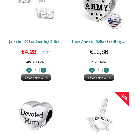
Ja nein - 925er Sterling Silber Einfache Ohrstecker PCJW17408
Herz Armee - 925er Sterling Silber Schlichte Beads PCJW16829
€4,28
€13,86
€5,35
297
am Lager
14
am Lager
+ WARENKORB
+ WARENKORB
-30%