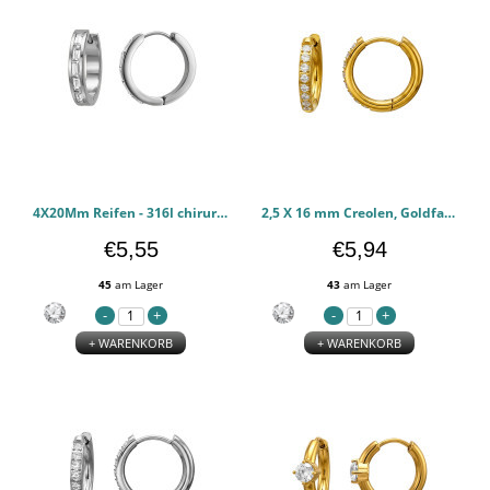
4X20Mm Reifen - 316l chirurgischen Edelstahl Ohrringe PCJW51286
2,5 X 16 mm Creolen, Goldfarben - 316l chirurgischen Edelstahl Ohrringe PCJW51285
€5,55
€5,94
45
am Lager
43
am Lager
+ WARENKORB
+ WARENKORB