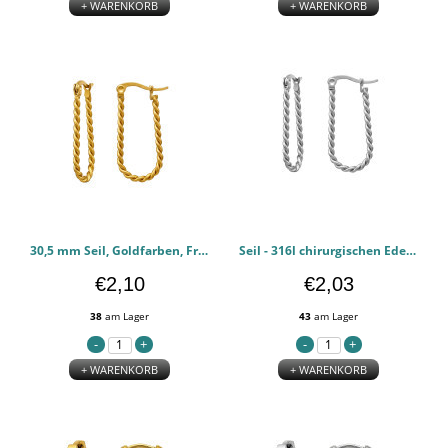
+ WARENKORB
+ WARENKORB
30,5 mm Seil, Goldfarben, Französischer Verschluss - 316l chirurgischen Edelstahl Ohrringe PCJW51298
Seil - 316l chirurgischen Edelstahl Ohrringe PCJW51297
€2,10
€2,03
38
am Lager
43
am Lager
+ WARENKORB
+ WARENKORB