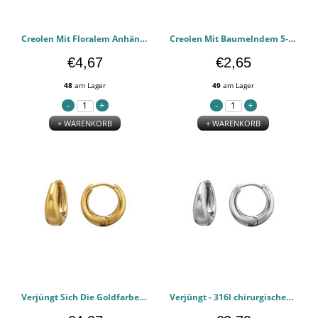
Creolen Mit Floralem Anhänger In Goldfarbe - 316l chirurgischen Edelstahl Ohrringe PCJW51445
Creolen Mit Baumelndem 5-Mm-Quadrat - 316l chirurgischen Edelstahl Ohrringe PCJW51443
€4,67
€2,65
48
am Lager
49
am Lager
+ WARENKORB
+ WARENKORB
Verjüngt Sich Die Goldfarbene Farbe - 316l chirurgischen Edelstahl Ohrringe PCJW51442
Verjüngt - 316l chirurgischen Edelstahl Ohrringe PCJW51441