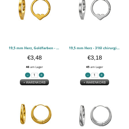
19,5 mm Herz, Goldfarben - 316l chirurgischen Edelstahl Ohrringe PCJW51296
19,5 mm Herz - 316l chirurgischen Edelstahl Ohrringe PCJW51295
€3,48
€3,18
46
am Lager
45
am Lager
+ WARENKORB
+ WARENKORB