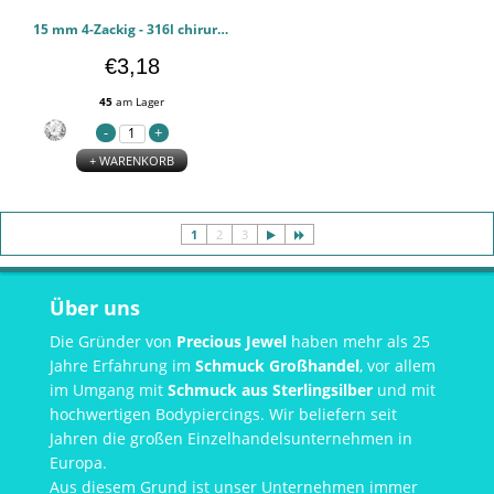
15 mm 4-Zackig - 316l chirurgischen Edelstahl Ohrringe PCJW51282
€3,18
45
am Lager
+ WARENKORB
1
2
3
Über uns
Die Gründer von
Precious Jewel
haben mehr als 25
Jahre Erfahrung im
Schmuck Großhandel
, vor allem
im Umgang mit
Schmuck aus Sterlingsilber
und mit
hochwertigen Bodypiercings. Wir beliefern seit
Jahren die großen Einzelhandelsunternehmen in
Europa.
Aus diesem Grund ist unser Unternehmen immer