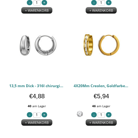
+ WARENKORB
+ WARENKORB
13,5 mm Dick - 316l chirurgischen Edelstahl Ohrringe PCJW51288
4X20Mm Creolen, Goldfarben - 316l chirurgischen Edelstahl Ohrringe PCJW51287
€4,88
€5,94
40
am Lager
46
am Lager
+ WARENKORB
+ WARENKORB