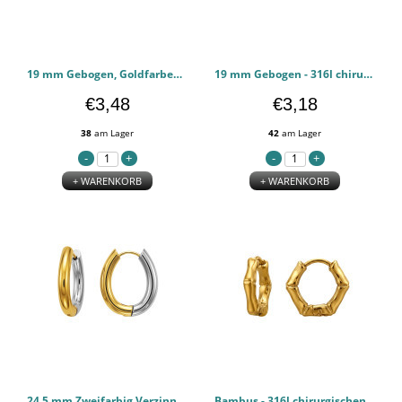
19 mm Gebogen, Goldfarben - 316l chirurgischen Edelstahl Ohrringe PCJW51294
19 mm Gebogen - 316l chirurgischen Edelstahl Ohrringe PCJW51293
€3,48
€3,18
38
am Lager
42
am Lager
+ WARENKORB
+ WARENKORB
24,5 mm Zweifarbig Verzinnt - 316l chirurgischen Edelstahl Ohrringe PCJW51292
Bambus - 316l chirurgischen Edelstahl Ohrringe PCJW51291