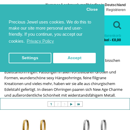
Nummer 1 schmuck großhändler in Deutschland
Close
Einloggen
Registrieren
Sprache
Kontakt
Precious Jewel uses cookies. We do this to
make our site more personal and user-
friendly. If you continue, you accept our
Warenkorb
Kategorien
0 Artikel - €0,00
cookies.
Privacy Policy
OHRRINGE
OHRRINGE
HOME
STAHL UND TITAN
OHRRINGE
Settings
Accept
Sie suchen ein Paar Ohrringe für die Ewigkeit und noch ein bisschen
länger? Werfen Sie einen Blick in unsere Kollektion von
Edelstahlohrringen. Fassungen in allen vorstellbaren Größen und
Formen, wunderschöne sexy Hängeohrringe, feine filigrane
Kreationen und vieles mehr, haben wir sie alle aus chirurgischem
Edelstahl gefertigt. In diesen Ohrringen paaren sich New Age Charme
und außerordentliche Schönheit mit widerstandsfähigem Metall.
1
2
3