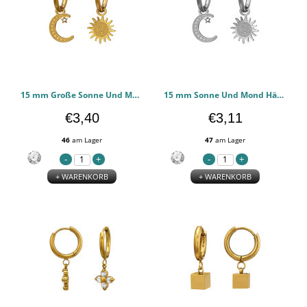
15 mm Große Sonne Und Mond Hängen An Einem Goldfarbenen Creolenring - 316l chirurgischen Edelstahl Ohrringe PCJW51448
15 mm Sonne Und Mond Hängen An Einem Reifen - 316l chirurgischen Edelstahl Ohrringe PCJW51447
€3,40
€3,11
46
am Lager
47
am Lager
+ WARENKORB
+ WARENKORB