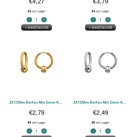
€4,27
€3,79
32
am Lager
34
am Lager
+ WARENKORB
+ WARENKORB
2X15Mm Reifen Mit 5mm Kugel, Goldfarben - 316l chirurgischen Edelstahl Ohrringe PCJW51437
2X15Mm Reifen Mit 5mm Kugel - 316l chirurgischen Edelstahl Ohrringe PCJW51436
€2,79
€2,49
45
am Lager
36
am Lager