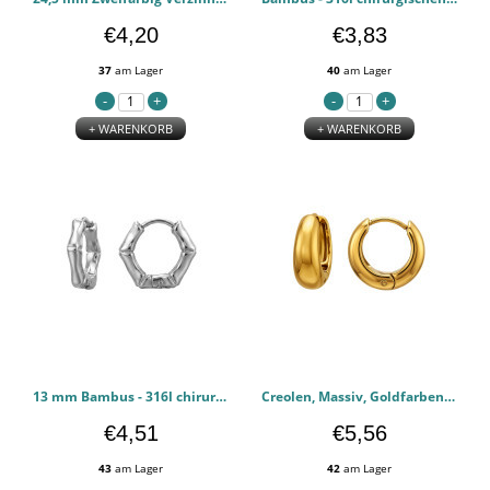
€4,20
€3,83
37
am Lager
40
am Lager
+ WARENKORB
+ WARENKORB
13 mm Bambus - 316l chirurgischen Edelstahl Ohrringe PCJW51290
Creolen, Massiv, Goldfarben - 316l chirurgischen Edelstahl Ohrringe PCJW51289
€4,51
€5,56
43
am Lager
42
am Lager