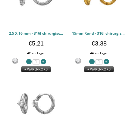
2,5 X 16 mm - 316l chirurgischen Edelstahl Ohrringe PCJW51284
15mm Rund - 316l chirurgischen Edelstahl Ohrringe PCJW51283
€5,21
€3,38
42
am Lager
44
am Lager
+ WARENKORB
+ WARENKORB