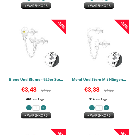
+ WARENKORB
+ WARENKORB
-20%
-20%
Biene Und Blume - 925er Sterling Silber Ear Jackets & Connector Earrings (PCS) PCJW44755
Mond Und Stern Mit Hängender Kette - 925er Sterling Silber Ear Jackets & Connector Earrings (PCS) PCJW44753
€3,48
€3,38
€4,36
€4,22
692
am Lager
314
am Lager
+ WARENKORB
+ WARENKORB
-20%
-20%