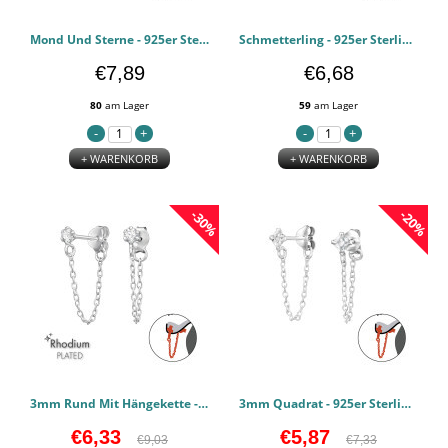
Mond Und Sterne - 925er Sterling Silber Ear Jackets & Connector Earrings (PCS) PCJW49921
Schmetterling - 925er Sterling Silber Ear Jackets & Connector Earrings (PCS) PCJW49920
€7,89
€6,68
80
am Lager
59
am Lager
+ WARENKORB
+ WARENKORB
-30%
-20%
3mm Rund Mit Hängekette - 925er Sterling Silber Ear Jackets & Connector Earrings (PRS) PCJW49738
3mm Quadrat - 925er Sterling Silber Ear Jackets & Connector Earrings (PRS) PCJW49387
€6,33
€5,87
€9,03
€7,33