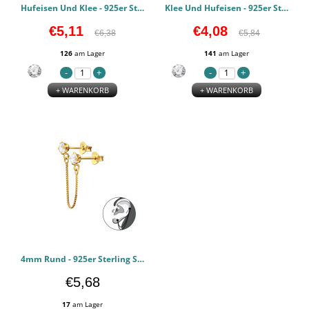
Hufeisen Und Klee - 925er Sterling Silber Ear Jackets & Connector Earrings (PCS) PCJW44279
Klee Und Hufeisen - 925er Sterling Silber Ear Jackets & Connector Earrings (PCS) PCJW44278
€5,11
€4,08
€6,38
€5,84
126
am Lager
141
am Lager
+ WARENKORB
+ WARENKORB
4mm Rund - 925er Sterling Silber Ear Jackets & Connector Earrings (PCS) PCJW44277
€5,68
17
am Lager