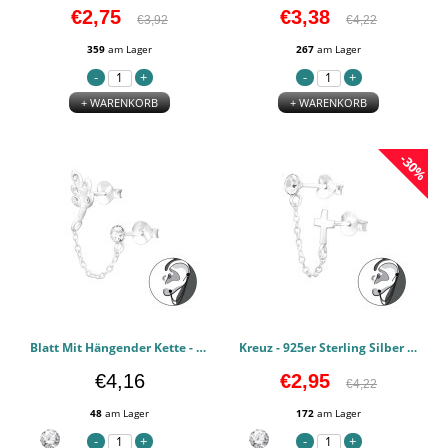
€2,75
€3,38
€3,92
€4,22
359
am Lager
267
am Lager
+ WARENKORB
+ WARENKORB
-30%
Blatt Mit Hängender Kette - 925er Sterling Silber Ear Jackets & Connector Earrings (PCS) PCJW44757
Kreuz - 925er Sterling Silber Ear Jackets & Connector Earrings (PCS) PCJW44756
€4,16
€2,95
€4,22
48
am Lager
172
am Lager