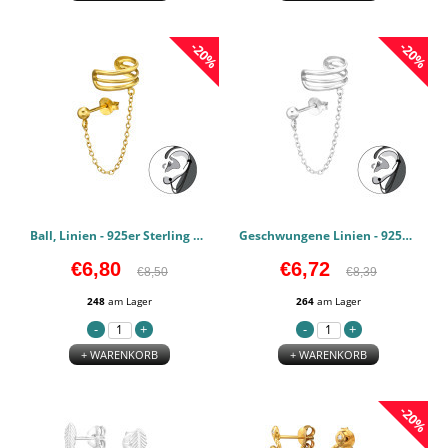
-20%
-20%
Ball, Linien - 925er Sterling Silber Ear Jackets & Connector Earrings (PCS) PCJW47993
Geschwungene Linien - 925er Sterling Silber Ear Jackets & Connector Earrings (PCS) PCJW47992
€6,80
€6,72
€8,50
€8,39
248
am Lager
264
am Lager
+ WARENKORB
+ WARENKORB
-20%