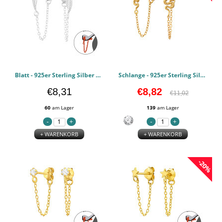
Blatt - 925er Sterling Silber Ear Jackets & Connector Earrings (PRS) PCJW47979
Schlange - 925er Sterling Silber Ear Jackets & Connector Earrings (PRS) PCJW46816
€8,31
€8,82
€11,02
60
am Lager
139
am Lager
+ WARENKORB
+ WARENKORB
-20%