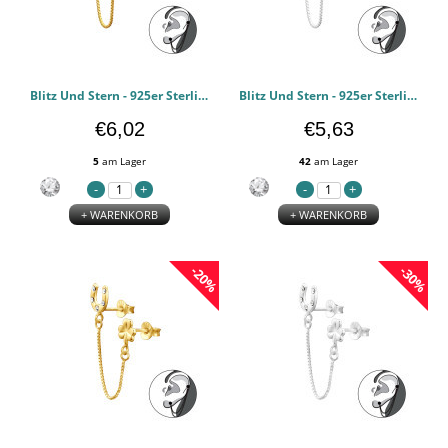
Blitz Und Stern - 925er Sterling Silber Ear Jackets & Connector Earrings (PCS) PCJW44281
Blitz Und Stern - 925er Sterling Silber Ear Jackets & Connector Earrings (PCS) PCJW44280
€6,02
€5,63
5
am Lager
42
am Lager
+ WARENKORB
+ WARENKORB
-20%
-30%