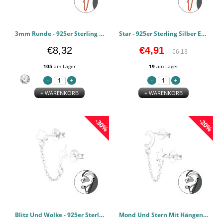
3mm Runde - 925er Sterling Silber Ear Jackets & Connector Earrings (PRS) PCJW46655
Star - 925er Sterling Silber Ear Jackets & Connector Earrings (PRS) PCJW45037
€8,32
€4,91
€6,13
105
am Lager
19
am Lager
+ WARENKORB
+ WARENKORB
-30%
-20%
Blitz Und Wolke - 925er Sterling Silber Ear Jackets & Connector Earrings (PCS) PCJW44760
Mond Und Stern Mit Hängender Kette - 925er Sterling Silber Ear Jackets & Connector Earrings (PCS) PCJW44758