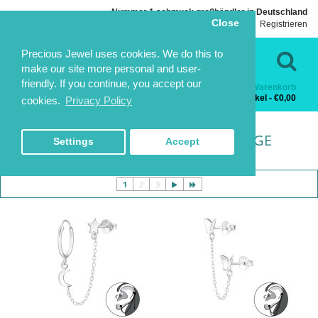
Nummer 1 schmuck großhändler in Deutschland
Close
Einloggen
Registrieren
Sprache
Kontakt
Precious Jewel uses cookies. We do this to
make our site more personal and user-
friendly. If you continue, you accept our
Warenkorb
Kategorien
0 Artikel - €0,00
cookies.
Privacy Policy
EAR JACKEN & DOPPEL OHRRINGE
HOME
SILBER OHRSTECKER
EAR JACKEN & DOPPEL OHRRINGE
EAR JACKEN & DOPPEL OHRRINGE
Settings
Accept
1
2
3