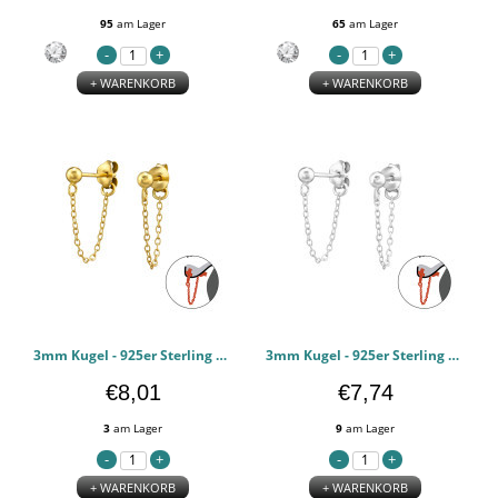
95
am Lager
65
am Lager
+ WARENKORB
+ WARENKORB
3mm Kugel - 925er Sterling Silber Ear Jackets & Connector Earrings (PRS) PCJW48215
3mm Kugel - 925er Sterling Silber Ear Jackets & Connector Earrings (PRS) PCJW48214
€8,01
€7,74
3
am Lager
9
am Lager
+ WARENKORB
+ WARENKORB