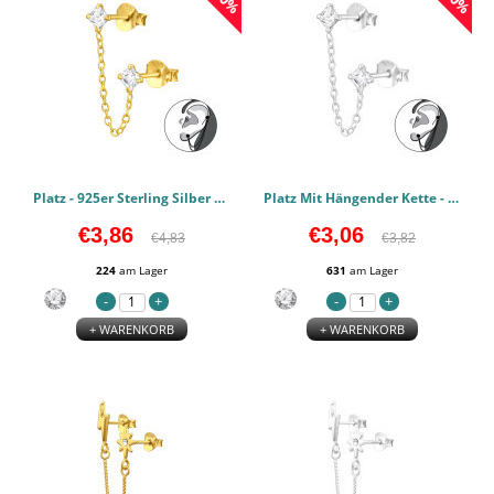
Platz - 925er Sterling Silber Ear Jackets & Connector Earrings (PCS) PCJW44733
Platz Mit Hängender Kette - 925er Sterling Silber Ear Jackets & Connector Earrings (PCS) PCJW44730
€3,86
€3,06
€4,83
€3,82
224
am Lager
631
am Lager
+ WARENKORB
+ WARENKORB