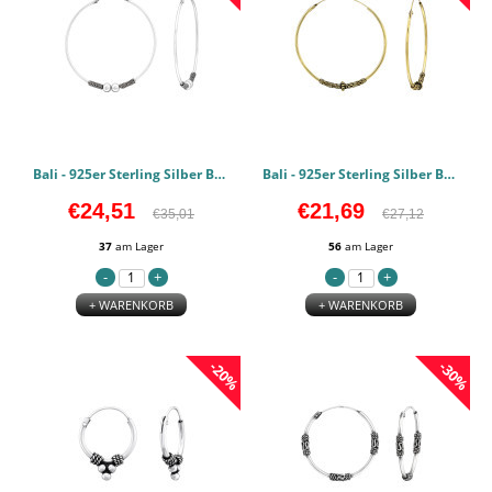
Bali - 925er Sterling Silber Bali Hoops PCJW40311
Bali - 925er Sterling Silber Bali Hoops PCJW40307
€24,51
€21,69
€35,01
€27,12
37
am Lager
56
am Lager
+ WARENKORB
+ WARENKORB
-20%
-30%