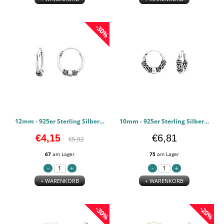
-30%
12mm - 925er Sterling Silber Bali Hoops PCJW40993
10mm - 925er Sterling Silber Bali Hoops PCJW40451
€4,15
€6,81
€5,92
67
am Lager
75
am Lager
+ WARENKORB
+ WARENKORB
-30%
-20%