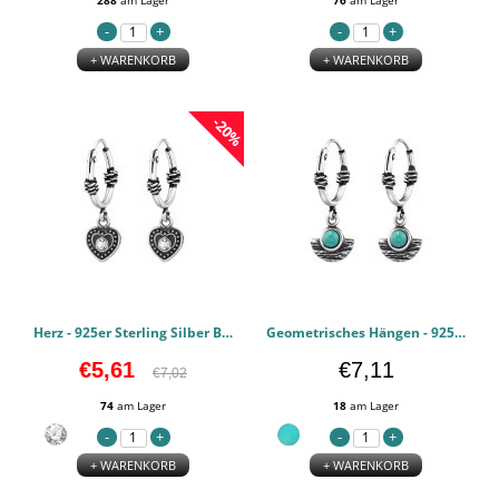
288
am Lager
76
am Lager
+ WARENKORB
+ WARENKORB
-20%
Herz - 925er Sterling Silber Bali Hoops PCJW48027
Geometrisches Hängen - 925er Sterling Silber Bali Hoops PCJW48026
€5,61
€7,11
€7,02
74
am Lager
18
am Lager
+ WARENKORB
+ WARENKORB