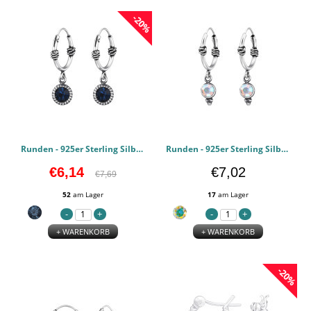
-20%
Runden - 925er Sterling Silber Bali Hoops PCJW48025
Runden - 925er Sterling Silber Bali Hoops PCJW48024
€6,14
€7,02
€7,69
52
am Lager
17
am Lager
+ WARENKORB
+ WARENKORB
-20%