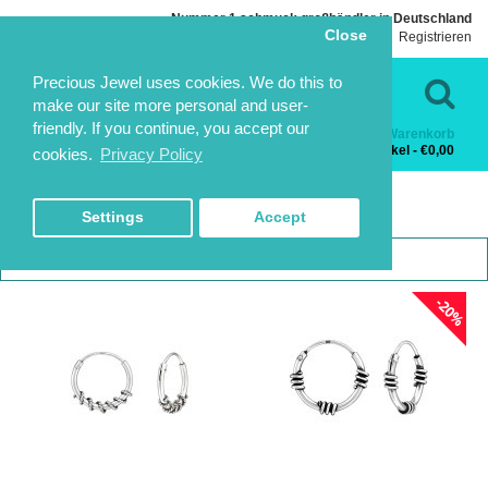
Nummer 1 schmuck großhändler in Deutschland
Close
Einloggen
Registrieren
Sprache
Kontakt
Precious Jewel uses cookies. We do this to
make our site more personal and user-
friendly. If you continue, you accept our
Warenkorb
Kategorien
0 Artikel - €0,00
cookies.
Privacy Policy
BALI HOOPS
BALI HOOPS
HOME
SILBER OHRRINGE
BALI HOOPS
Settings
Accept
1
2
3
-20%