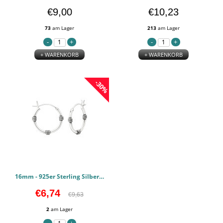
€9,00
€10,23
73
am Lager
213
am Lager
+ WARENKORB
+ WARENKORB
-30%
16mm - 925er Sterling Silber Bali Hoops PCJW37302
€6,74
€9,63
2
am Lager