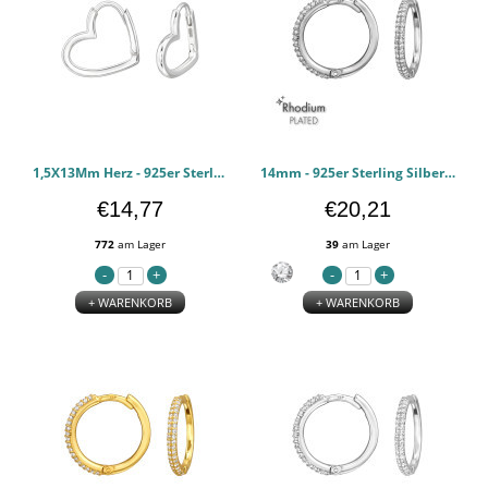
1,5X13Mm Herz - 925er Sterling Silber Huggie Hoops PCJW50259
14mm - 925er Sterling Silber Huggie Hoops PCJW50226
€14,77
€20,21
772
am Lager
39
am Lager
+ WARENKORB
+ WARENKORB