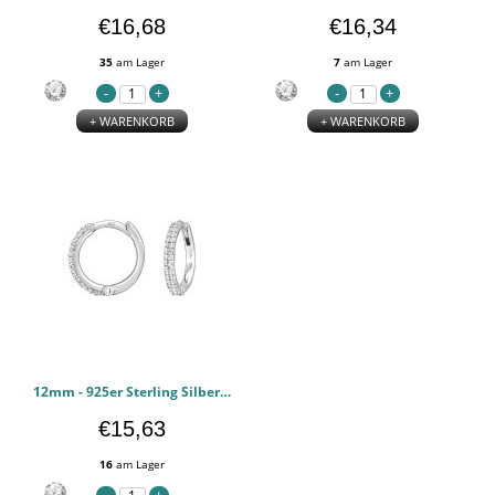
€16,68
€16,34
35
am Lager
7
am Lager
+ WARENKORB
+ WARENKORB
12mm - 925er Sterling Silber Huggie Hoops PCJW50221
€15,63
16
am Lager