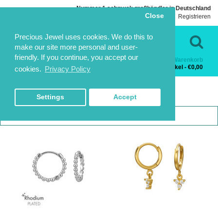
Nummer 1 schmuck großhändler in Deutschland
Close
Einloggen
Registrieren
Sprache
Kontakt
Precious Jewel uses cookies. We do this to
make our site more personal and user-
friendly. If you continue, you accept our
Warenkorb
Kategorien
0 Artikel - €0,00
cookies.
Privacy Policy
HUGGIE HOOPS
HUGGIE HOOPS
HOME
SILBER OHRRINGE
HUGGIE HOOPS
Settings
Accept
1
2
3