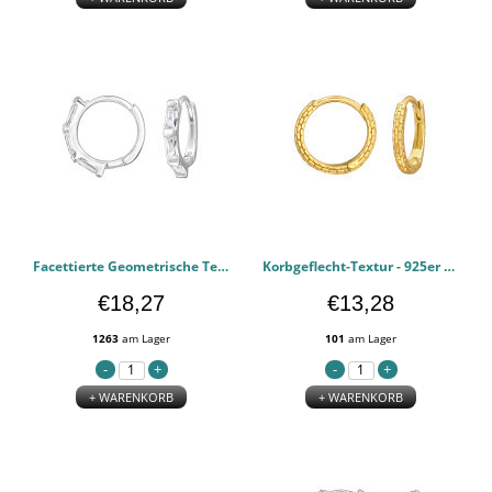
Facettierte Geometrische Textur - 925er Sterling Silber Huggie Hoops PCJW50290
Korbgeflecht-Textur - 925er Sterling Silber Huggie Hoops PCJW50283
€18,27
€13,28
1263
am Lager
101
am Lager
+ WARENKORB
+ WARENKORB