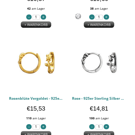
42
am Lager
38
am Lager
+ WARENKORB
+ WARENKORB
Rosenblüte Vergoldet - 925er Sterling Silber Huggie Hoops PCJW50314
Rose - 925er Sterling Silber Huggie Hoops PCJW50313
€15,53
€14,81
110
am Lager
100
am Lager
+ WARENKORB
+ WARENKORB