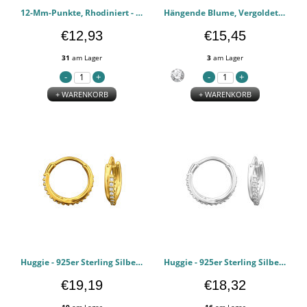
12-Mm-Punkte, Rhodiniert - 925er Sterling Silber Huggie Hoops PCJW50990
Hängende Blume, Vergoldet - 925er Sterling Silber Huggie Hoops PCJW50973
€12,93
€15,45
31
am Lager
3
am Lager
+ WARENKORB
+ WARENKORB
Huggie - 925er Sterling Silber Huggie Hoops PCJW50725
Huggie - 925er Sterling Silber Huggie Hoops PCJW50724
€19,19
€18,32